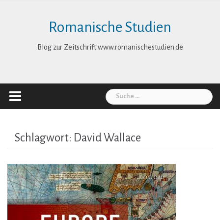
Skip
to
Romanische Studien
content
Blog zur Zeitschrift www.romanischestudien.de
Suche
nach:
Schlagwort:
David Wallace