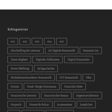
Schlagwörter
#01
#02
#03
#04
#05
Abschaffung der Literatur
AG Digitale Romanistik
Benjamin Loy
Dante Alighieri
Digitales Publizieren
Digital Humanities
Erster Weltkrieg
Fachgeschichte
Fachinformationsdienst Romanistik
FID Romanistik
Film
fixxion
Frank-Rutger Hausmann
Franziska Meier
Französische Literatur
französischer Roman
Gegenwartsliteratur
Gespräch
Honoré de Balzac
in memoriam
Joseph Jurt