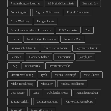
Abschaffung der Literatur
AG Digitale Romanistik
Benjamin Loy
Dante Alighieri
Digitales Publizieren
Digital Humanities
Erster Weltkrieg
Fachgeschichte
Fachinformationsdienst Romanistik
FID Romanistik
Film
fixxion
Frank-Rutger Hausmann
Franziska Meier
Französische Literatur
französischer Roman
Gegenwartsliteratur
Gespräch
Honoré de Balzac
in memoriam
Joseph Jurt
Krieg
Lateinamerika
Literaturunterricht
Literaturverfilmung
Lyrik
Marina Hertrampf
Matei Chihaia
Michel Houellebecq
Mittelalter
Nationalsozialismus
Open Access
Poesie
Publikationswesen
Romanistenlexikon
Tagungsbericht
Tagungsprogramm
Universität Regensburg
Zeitschrift
Zeitschriftenschau