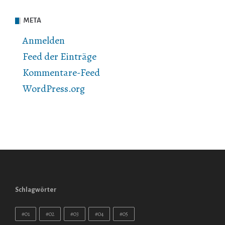
META
Anmelden
Feed der Einträge
Kommentare-Feed
WordPress.org
Schlagwörter
#01
#02
#03
#04
#05