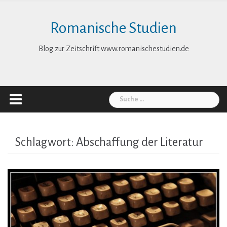
Skip
to
Romanische Studien
content
Blog zur Zeitschrift www.romanischestudien.de
Suche
nach:
Schlagwort:
Abschaffung der Literatur