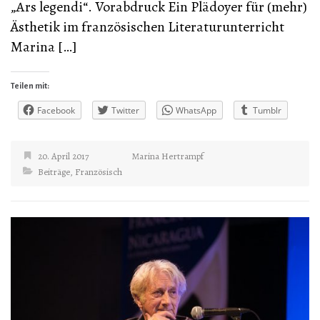
„Ars legendi“. Vorabdruck Ein Plädoyer für (mehr)
Ästhetik im französischen Literaturunterricht
Marina […]
Teilen mit:
Facebook
Twitter
WhatsApp
Tumblr
20. April 2017
Marina Hertrampf
Beiträge
,
Französisch