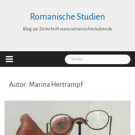
Skip
to
Romanische Studien
content
Blog zur Zeitschrift www.romanischestudien.de
Suche
nach:
Autor:
Marina Hertrampf