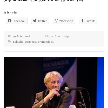
Teilen mit:
Facebook
Twitter
WhatsApp
Tumblr
29. März 2018
Marina Hertrampf
Beihefte
,
Beiträge
,
Französisch