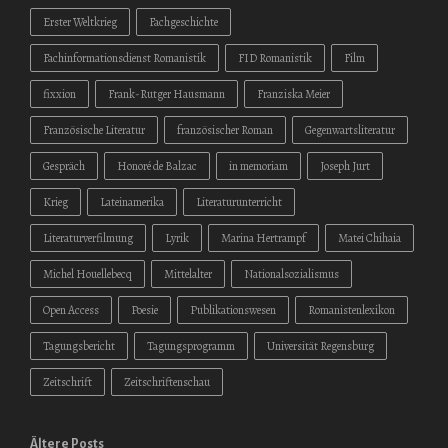
Erster Weltkrieg
Fachgeschichte
Fachinformationsdienst Romanistik
FID Romanistik
Film
fixxion
Frank-Rutger Hausmann
Franziska Meier
Französische Literatur
französischer Roman
Gegenwartsliteratur
Gespräch
Honoré de Balzac
in memoriam
Joseph Jurt
Krieg
Lateinamerika
Literaturunterricht
Literaturverfilmung
Lyrik
Marina Hertrampf
Matei Chihaia
Michel Houellebecq
Mittelalter
Nationalsozialismus
Open Access
Poesie
Publikationswesen
Romanistenlexikon
Tagungsbericht
Tagungsprogramm
Universität Regensburg
Zeitschrift
Zeitschriftenschau
Ältere Posts