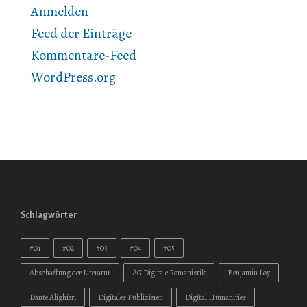
Anmelden
Feed der Einträge
Kommentare-Feed
WordPress.org
Schlagwörter
#01
#02
#03
#04
#05
Abschaffung der Literatur
AG Digitale Romanistik
Benjamin Loy
Dante Alighieri
Digitales Publizieren
Digital Humanities