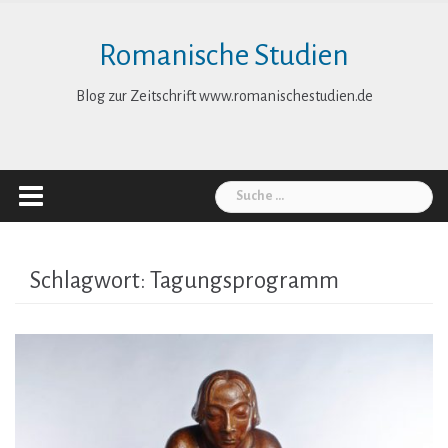
Skip
to
Romanische Studien
content
Blog zur Zeitschrift www.romanischestudien.de
Suche
nach:
Schlagwort:
Tagungsprogramm