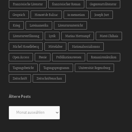
Französische Literatur
französischer Roman
Gegenwartsliteratur
Gespräch
Honoré de Balzac
in memoriam
Joseph Jurt
Krieg
Lateinamerika
Literaturunterricht
Literaturverfilmung
Lyrik
Marina Hertrampf
Matei Chihaia
Michel Houellebecq
Mittelalter
Nationalsozialismus
Open Access
Poesie
Publikationswesen
Romanistenlexikon
Tagungsbericht
Tagungsprogramm
Universität Regensburg
Zeitschrift
Zeitschriftenschau
Ältere Posts
Ältere
Posts