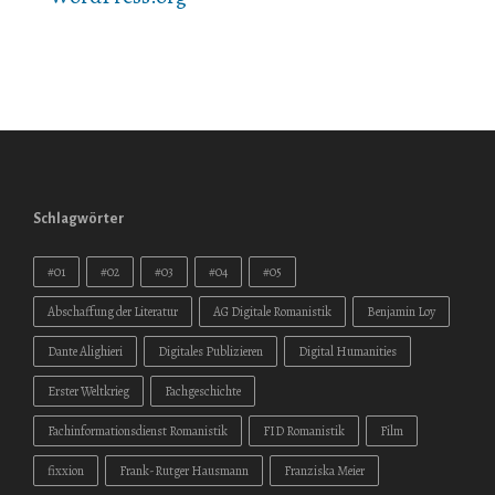
Schlagwörter
#01
#02
#03
#04
#05
Abschaffung der Literatur
AG Digitale Romanistik
Benjamin Loy
Dante Alighieri
Digitales Publizieren
Digital Humanities
Erster Weltkrieg
Fachgeschichte
Fachinformationsdienst Romanistik
FID Romanistik
Film
fixxion
Frank-Rutger Hausmann
Franziska Meier