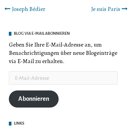
Beitrags-
Joseph Bédier
Je suis Paris
Navigation
BLOG VIA E-MAIL ABONNIEREN
Geben Sie Ihre E-Mail-Adresse an, um
Benachrichtigungen über neue Blogeinträge
via E-Mail zu erhalten.
E-
Mail-
Adresse
Abonnieren
LINKS