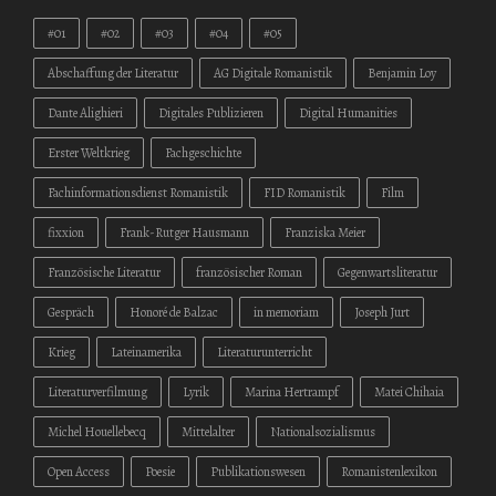
#01
#02
#03
#04
#05
Abschaffung der Literatur
AG Digitale Romanistik
Benjamin Loy
Dante Alighieri
Digitales Publizieren
Digital Humanities
Erster Weltkrieg
Fachgeschichte
Fachinformationsdienst Romanistik
FID Romanistik
Film
fixxion
Frank-Rutger Hausmann
Franziska Meier
Französische Literatur
französischer Roman
Gegenwartsliteratur
Gespräch
Honoré de Balzac
in memoriam
Joseph Jurt
Krieg
Lateinamerika
Literaturunterricht
Literaturverfilmung
Lyrik
Marina Hertrampf
Matei Chihaia
Michel Houellebecq
Mittelalter
Nationalsozialismus
Open Access
Poesie
Publikationswesen
Romanistenlexikon