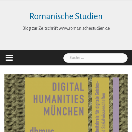
Skip
to
Romanische Studien
content
Blog zur Zeitschrift www.romanischestudien.de
Suche
nach: