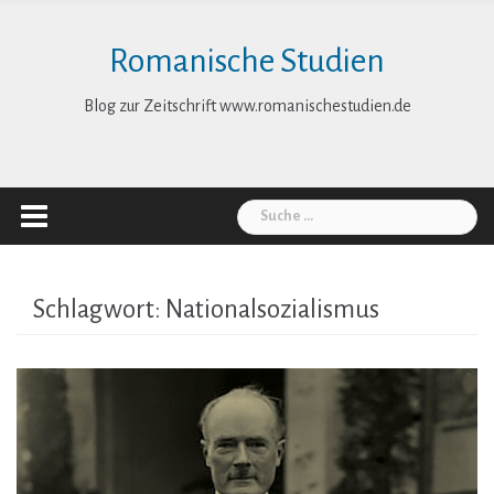
Skip
to
Romanische Studien
content
Blog zur Zeitschrift www.romanischestudien.de
Suche
nach:
Schlagwort:
Nationalsozialismus