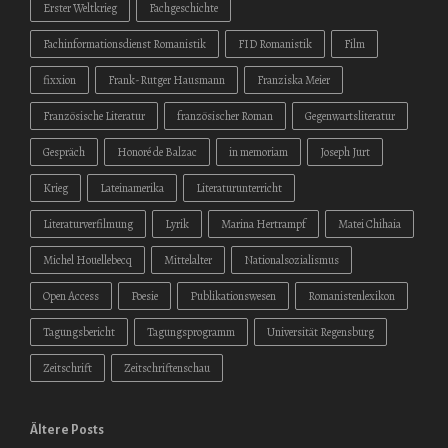
Erster Weltkrieg
Fachgeschichte
Fachinformationsdienst Romanistik
FID Romanistik
Film
fixxion
Frank-Rutger Hausmann
Franziska Meier
Französische Literatur
französischer Roman
Gegenwartsliteratur
Gespräch
Honoré de Balzac
in memoriam
Joseph Jurt
Krieg
Lateinamerika
Literaturunterricht
Literaturverfilmung
Lyrik
Marina Hertrampf
Matei Chihaia
Michel Houellebecq
Mittelalter
Nationalsozialismus
Open Access
Poesie
Publikationswesen
Romanistenlexikon
Tagungsbericht
Tagungsprogramm
Universität Regensburg
Zeitschrift
Zeitschriftenschau
Ältere Posts