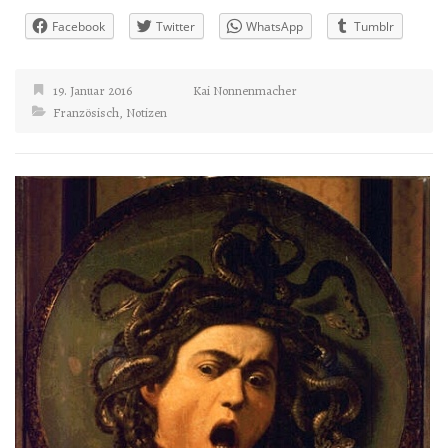
Facebook
Twitter
WhatsApp
Tumblr
19. Januar 2016
Kai Nonnenmacher
Französisch
,
Notizen