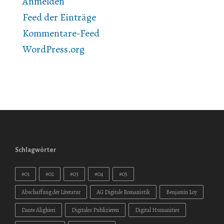
Anmelden
Feed der Einträge
Kommentare-Feed
WordPress.org
Schlagwörter
#01
#02
#03
#04
#05
Abschaffung der Literatur
AG Digitale Romanistik
Benjamin Loy
Dante Alighieri
Digitales Publizieren
Digital Humanities