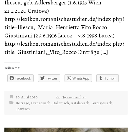
Iliescu, geb. Adlersberger (1.6.1927 Wien –
21.1.2020 Craiova)
http://lexikon.romanischestudien.de/index.php?
title=Iliescu,_Maria_Henrietta Vito Rocco
Giustiniani (25.6.1916 Lucca – 7.8.1998 Lucca)
http://lexikon.romanischestudien.de/index.php?
title=Giustiniani,_Vito_Rocco Einträge […]
Teilen mit:
Facebook
Twitter
WhatsApp
Tumblr
20. April 2020
Kai Nonnenmacher
Beiträge
,
Französisch
,
Italienisch
,
Katalanisch
,
Portugiesisch
,
Spanisch