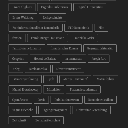
Dante Alighieri
Digitales Publizieren
Digital Humanities
Erster Weltkrieg
Fachgeschichte
Fachinformationsdienst Romanistik
FID Romanistik
Film
fixxion
Frank-Rutger Hausmann
Franziska Meier
Französische Literatur
französischer Roman
Gegenwartsliteratur
Gespräch
Honoré de Balzac
in memoriam
Joseph Jurt
Krieg
Lateinamerika
Literaturunterricht
Literaturverfilmung
Lyrik
Marina Hertrampf
Matei Chihaia
Michel Houellebecq
Mittelalter
Nationalsozialismus
Open Access
Poesie
Publikationswesen
Romanistenlexikon
Tagungsbericht
Tagungsprogramm
Universität Regensburg
Zeitschrift
Zeitschriftenschau