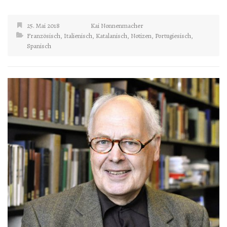
25. Mai 2018
Kai Nonnenmacher
Französisch
,
Italienisch
,
Katalanisch
,
Notizen
,
Portugiesisch
,
Spanisch