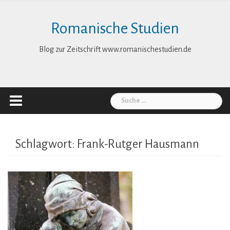
Skip
to
Romanische Studien
content
Blog zur Zeitschrift www.romanischestudien.de
Suche
nach:
Schlagwort:
Frank-Rutger Hausmann