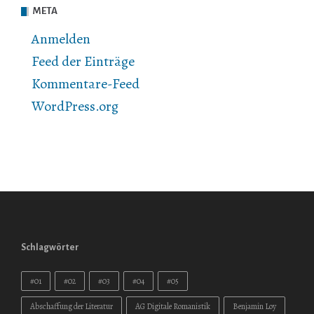
META
Anmelden
Feed der Einträge
Kommentare-Feed
WordPress.org
Schlagwörter
#01
#02
#03
#04
#05
Abschaffung der Literatur
AG Digitale Romanistik
Benjamin Loy