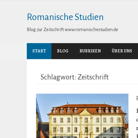
Skip
to
Romanische Studien
content
Blog zur Zeitschrift www.romanischestudien.de
START
BLOG
RUBRIKEN
ÜBER UNS
Schlagwort:
Zeitschrift