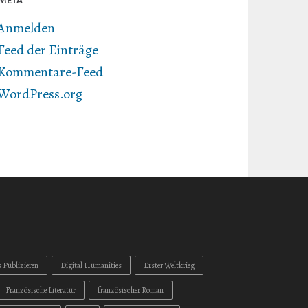
META
Anmelden
Feed der Einträge
Kommentare-Feed
WordPress.org
s Publizieren
Digital Humanities
Erster Weltkrieg
Französische Literatur
französischer Roman