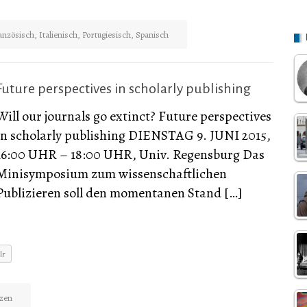
anzösisch
,
Italienisch
,
Portugiesisch
,
Spanisch
Future perspectives in scholarly publishing
Will our journals go extinct? Future perspectives
in scholarly publishing DIENSTAG 9. JUNI 2015,
16:00 UHR – 18:00 UHR, Univ. Regensburg Das
Minisymposium zum wissenschaftlichen
Publizieren soll den momentanen Stand […]
lr
izen