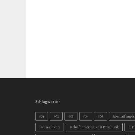
Schlagwörter
#01
#02
#03
#04
#05
Abschaffung der
Fachgeschichte
Fachinformationsdienst Romanistik
FID 