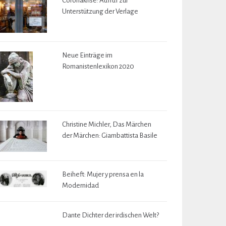
Coronakrise: Aufruf zur
Unterstützung der Verlage
Neue Einträge im
Romanistenlexikon 2020
Christine Michler, Das Märchen
der Märchen: Giambattista Basile
Beiheft: Mujer y prensa en la
Modernidad
Dante Dichter der irdischen Welt?