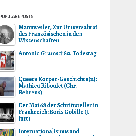
POPULÄRE POSTS
Mannweiler, Zur Universalität
des Französischen in den
Wissenschaften
Antonio Gramsci 80. Todestag
Queere Körper-Geschichte(n):
Mathieu Riboulet (Chr.
Behrens)
Der Mai 68 der Schriftsteller in
Frankreich: Boris Gobille (J.
Jurt)
Internationalismus und