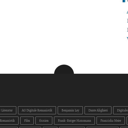
 Literatur
AG Digitale Romanistik
Benjamin Loy
Dante Alighieri
Digitale
Romanistik
Film
fixxion
Frank-Rutger Hausmann
Franziska Meier