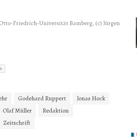
r Otto-Friedrich-Universität Bamberg, (c)
Jürgen
lr
ehr
Godehard Ruppert
Jonas Hock
Olaf Müller
Redaktion
Zeitschrift