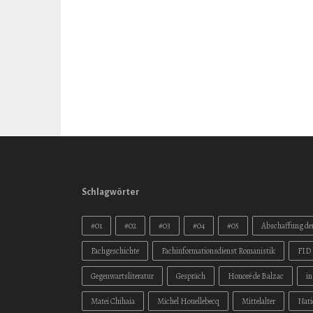
Schlagwörter
#01
#02
#03
#04
#05
Abschaffung der
Fachgeschichte
Fachinformationsdienst Romanistik
FID 
Gegenwartsliteratur
Gespräch
Honoré de Balzac
i
Matei Chihaia
Michel Houellebecq
Mittelalter
Nati