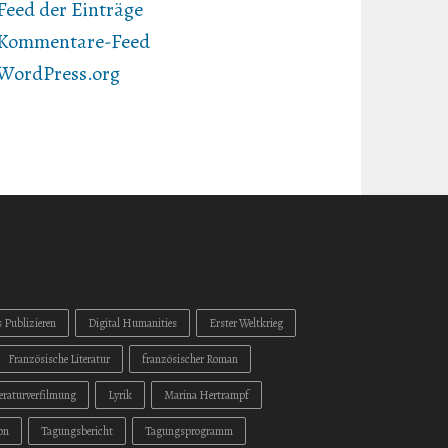
Feed der Einträge
Kommentare-Feed
WordPress.org
s Publizieren
Digital Humanities
Erster Weltkrieg
Französische Literatur
französischer Roman
teraturverfilmung
Lyrik
Marina Hertrampf
on
Tagungsbericht
Tagungsprogramm