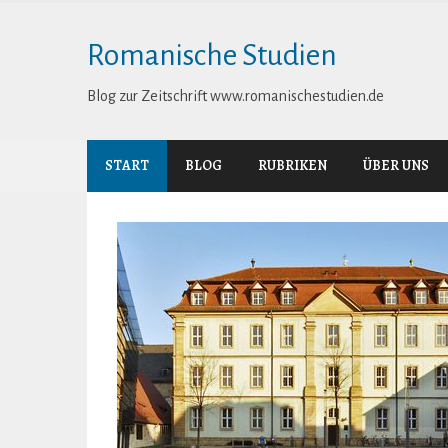
Skip
to
Romanische Studien
content
Blog zur Zeitschrift www.romanischestudien.de
START
BLOG
RUBRIKEN
ÜBER UNS