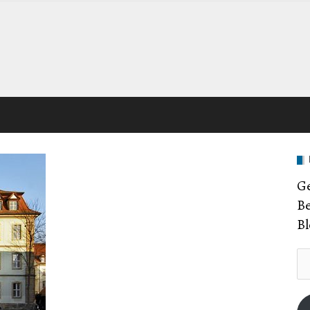
Ge
Be
Bl
E-
Ma
Ad