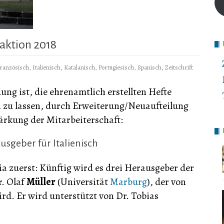
daktion 2018
ranzösisch
,
Italienisch
,
Katalanisch
,
Portugiesisch
,
Spanisch
,
Zeitschrift
ng ist, die ehrenamtlich erstellten Hefte
n zu lassen, durch Erweiterung/Neuaufteilung
ärkung der Mitarbeiterschaft:
sgeber für Italienisch
a zuerst: Künftig wird es drei Herausgeber der
r. Olaf
Müller
(Universität
Marburg
), der von
rd. Er wird unterstützt von Dr. Tobias