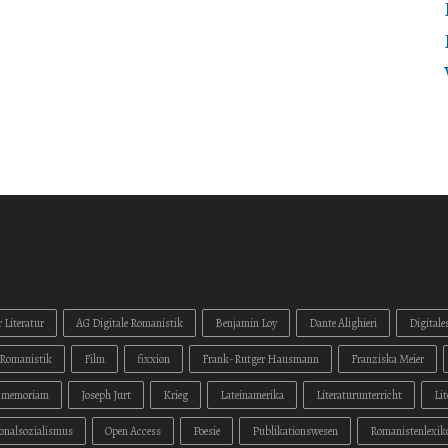
 Literatur
AG Digitale Romanistik
Benjamin Loy
Dante Alighieri
Digitale
Romanistik
Film
fixxion
Frank-Rutger Hausmann
Franziska Meier
n memoriam
Joseph Jurt
Krieg
Lateinamerika
Literaturunterricht
Li
onalsozialismus
Open Access
Poesie
Publikationswesen
Romanistenlexik