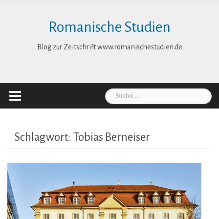
Skip
to
Romanische Studien
content
Blog zur Zeitschrift www.romanischestudien.de
Suche
nach:
Schlagwort:
Tobias Berneiser