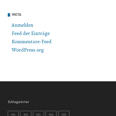
META
Anmelden
Feed der Einträge
Kommentare-Feed
WordPress.org
Schlagwörter
#01
#02
#03
#04
#05