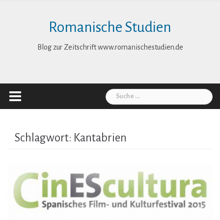
Skip
to
Romanische Studien
content
Blog zur Zeitschrift www.romanischestudien.de
Suche
nach:
Schlagwort:
Kantabrien