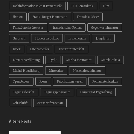
Fachinformationsdienst Romanistik
FID Romanistik
Film
fixxion
Frank-Rutger Hausmann
Franziska Meier
Französische Literatur
französischer Roman
Gegenwartsliteratur
Gespräch
Honoré de Balzac
in memoriam
Joseph Jurt
Krieg
Lateinamerika
Literaturunterricht
Literaturverfilmung
Lyrik
Marina Hertrampf
Matei Chihaia
Michel Houellebecq
Mittelalter
Nationalsozialismus
Open Access
Poesie
Publikationswesen
Romanistenlexikon
Tagungsbericht
Tagungsprogramm
Universität Regensburg
Zeitschrift
Zeitschriftenschau
Ältere Posts
Ältere