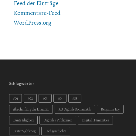
Feed der Einträge
Kommentare-Feed
WordPress.org
Schlagwörter
#01
#02
#03
#04
#05
Abschaffung der Literatur
AG Digitale Romanistik
Benjamin Loy
Dante Alighieri
Digitales Publizieren
Digital Humanities
Erster Weltkrieg
Fachgeschichte