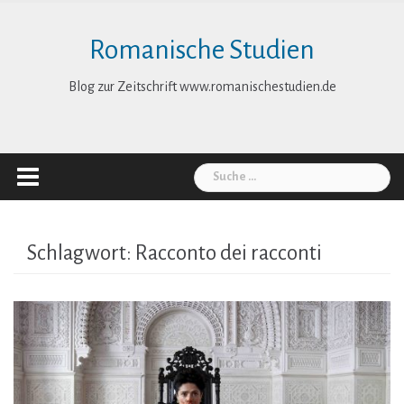
Skip
to
Romanische Studien
content
Blog zur Zeitschrift www.romanischestudien.de
Suche
nach:
Schlagwort:
Racconto dei racconti