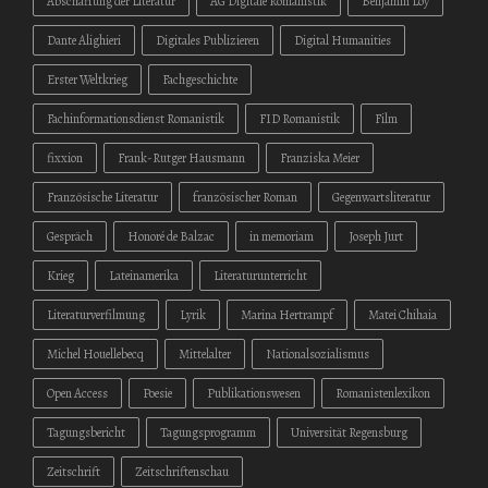
Abschaffung der Literatur
AG Digitale Romanistik
Benjamin Loy
Dante Alighieri
Digitales Publizieren
Digital Humanities
Erster Weltkrieg
Fachgeschichte
Fachinformationsdienst Romanistik
FID Romanistik
Film
fixxion
Frank-Rutger Hausmann
Franziska Meier
Französische Literatur
französischer Roman
Gegenwartsliteratur
Gespräch
Honoré de Balzac
in memoriam
Joseph Jurt
Krieg
Lateinamerika
Literaturunterricht
Literaturverfilmung
Lyrik
Marina Hertrampf
Matei Chihaia
Michel Houellebecq
Mittelalter
Nationalsozialismus
Open Access
Poesie
Publikationswesen
Romanistenlexikon
Tagungsbericht
Tagungsprogramm
Universität Regensburg
Zeitschrift
Zeitschriftenschau