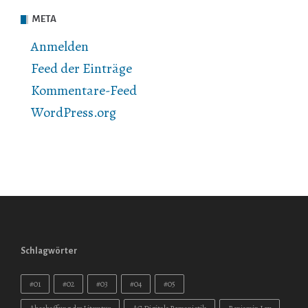
META
Anmelden
Feed der Einträge
Kommentare-Feed
WordPress.org
Schlagwörter
#01
#02
#03
#04
#05