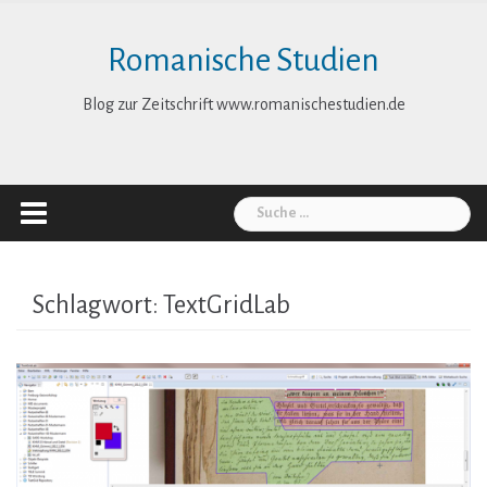
Skip
to
Romanische Studien
content
Blog zur Zeitschrift www.romanischestudien.de
Suche
nach:
Schlagwort:
TextGridLab