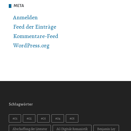
META
Anmelden
Feed der Einträge
Kommentare-Feed
WordPress.org
Schlagwörter
#01
#02
#03
#04
#05
Abschaffung der Literatur
AG Digitale Romanistik
Benjamin Loy