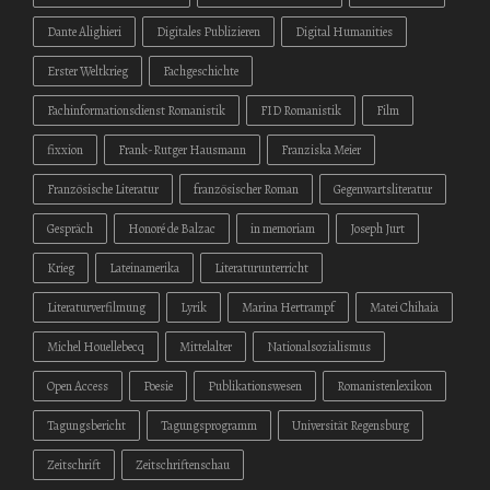
Dante Alighieri
Digitales Publizieren
Digital Humanities
Erster Weltkrieg
Fachgeschichte
Fachinformationsdienst Romanistik
FID Romanistik
Film
fixxion
Frank-Rutger Hausmann
Franziska Meier
Französische Literatur
französischer Roman
Gegenwartsliteratur
Gespräch
Honoré de Balzac
in memoriam
Joseph Jurt
Krieg
Lateinamerika
Literaturunterricht
Literaturverfilmung
Lyrik
Marina Hertrampf
Matei Chihaia
Michel Houellebecq
Mittelalter
Nationalsozialismus
Open Access
Poesie
Publikationswesen
Romanistenlexikon
Tagungsbericht
Tagungsprogramm
Universität Regensburg
Zeitschrift
Zeitschriftenschau