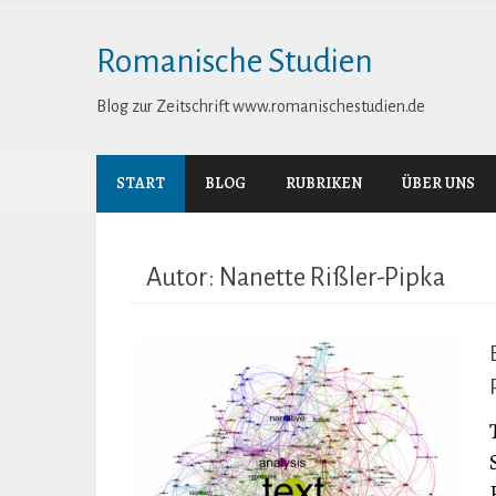
Skip
to
Romanische Studien
content
Blog zur Zeitschrift www.romanischestudien.de
START
BLOG
RUBRIKEN
ÜBER UNS
Autor:
Nanette Rißler-Pipka