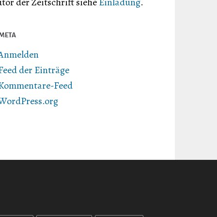
tor der Zeitschrift siehe
Einladung
.
META
Anmelden
Feed der Einträge
Kommentare-Feed
WordPress.org