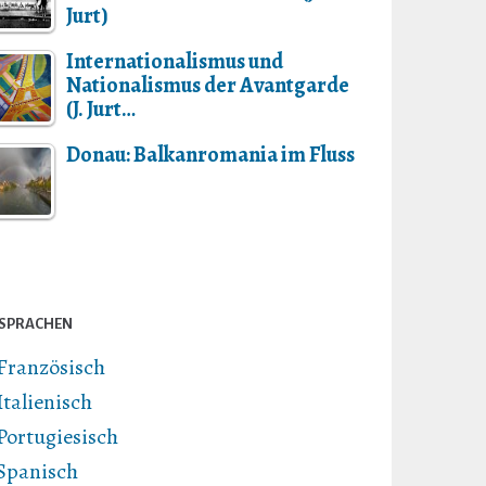
Jurt)
Internationalismus und
Nationalismus der Avantgarde
(J. Jurt…
Donau: Balkanromania im Fluss
SPRACHEN
Französisch
Italienisch
Portugiesisch
Spanisch