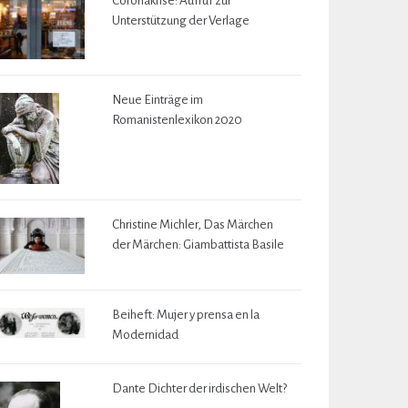
Coronakrise: Aufruf zur
Unterstützung der Verlage
Neue Einträge im
Romanistenlexikon 2020
Christine Michler, Das Märchen
der Märchen: Giambattista Basile
Beiheft: Mujer y prensa en la
Modernidad
Dante Dichter der irdischen Welt?