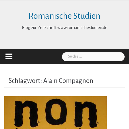
Skip
to
Romanische Studien
content
Blog zur Zeitschrift www.romanischestudien.de
Suche
nach:
Schlagwort:
Alain Compagnon