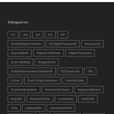
Schlagwörter
#01
#02
#03
#04
#05
Abschaffung der Literatur
AG Digitale Romanistik
Benjamin Loy
Dante Alighieri
Digitales Publizieren
Digital Humanities
Erster Weltkrieg
Fachgeschichte
Fachinformationsdienst Romanistik
FID Romanistik
Film
fixxion
Frank-Rutger Hausmann
Franziska Meier
Französische Literatur
französischer Roman
Gegenwartsliteratur
Gespräch
Honoré de Balzac
in memoriam
Joseph Jurt
Krieg
Lateinamerika
Literaturunterricht