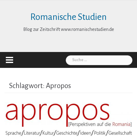
Skip
to
Romanische Studien
content
Blog zur Zeitschrift www.romanischestudien.de
Suche
nach:
Schlagwort:
Apropos