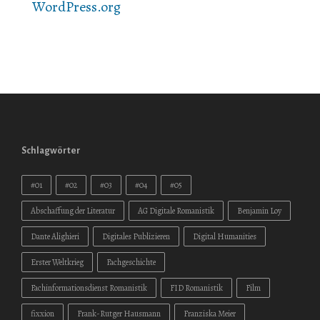
WordPress.org
Schlagwörter
#01
#02
#03
#04
#05
Abschaffung der Literatur
AG Digitale Romanistik
Benjamin Loy
Dante Alighieri
Digitales Publizieren
Digital Humanities
Erster Weltkrieg
Fachgeschichte
Fachinformationsdienst Romanistik
FID Romanistik
Film
fixxion
Frank-Rutger Hausmann
Franziska Meier