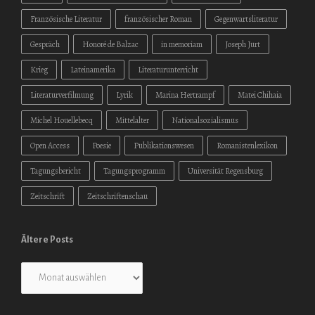
Französische Literatur
französischer Roman
Gegenwartsliteratur
Gespräch
Honoré de Balzac
in memoriam
Joseph Jurt
Krieg
Lateinamerika
Literaturunterricht
Literaturverfilmung
Lyrik
Marina Hertrampf
Matei Chihaia
Michel Houellebecq
Mittelalter
Nationalsozialismus
Open Access
Poesie
Publikationswesen
Romanistenlexikon
Tagungsbericht
Tagungsprogramm
Universität Regensburg
Zeitschrift
Zeitschriftenschau
Ältere Posts
Ältere
Posts