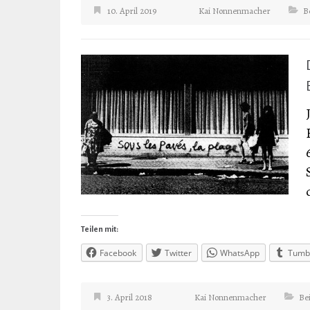
10. April 2019
Kai Nonnenmacher
B
Teilen mit:
Facebook
Twitter
WhatsApp
Tumb
3. April 2018
Kai Nonnenmacher
Be