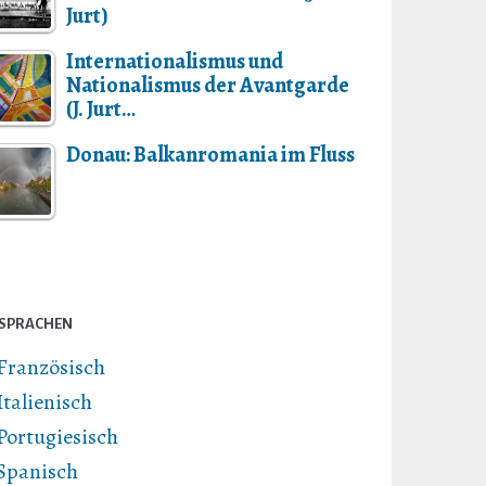
Jurt)
Internationalismus und
Nationalismus der Avantgarde
(J. Jurt…
Donau: Balkanromania im Fluss
SPRACHEN
Französisch
Italienisch
Portugiesisch
Spanisch