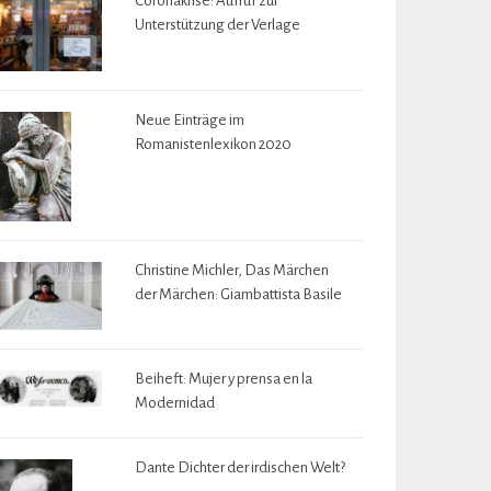
Coronakrise: Aufruf zur
Unterstützung der Verlage
Neue Einträge im
Romanistenlexikon 2020
Christine Michler, Das Märchen
der Märchen: Giambattista Basile
Beiheft: Mujer y prensa en la
Modernidad
Dante Dichter der irdischen Welt?