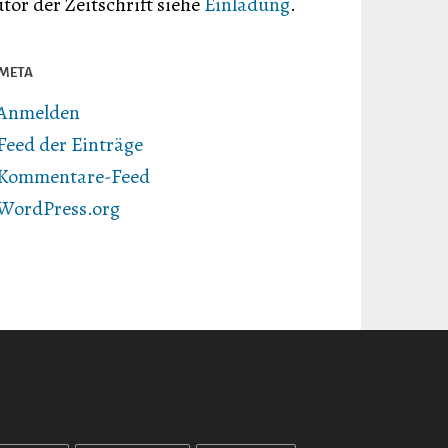
tor der Zeitschrift siehe
Einladung
.
META
Anmelden
Feed der Einträge
Kommentare-Feed
WordPress.org