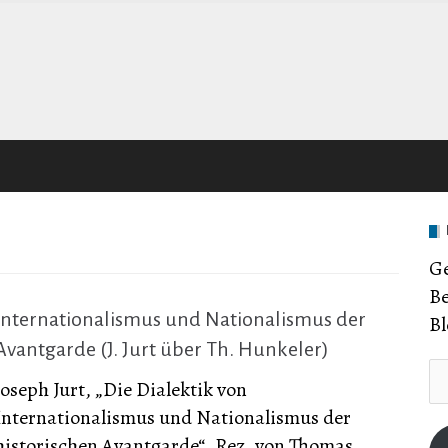
Ge
Be
Internationalismus und Nationalismus der
Bl
Avantgarde (J. Jurt über Th. Hunkeler)
E-
Joseph Jurt, „Die Dialektik von
Ma
Internationalismus und Nationalismus der
Ad
historischen Avantgarde“, Rez. von Thomas