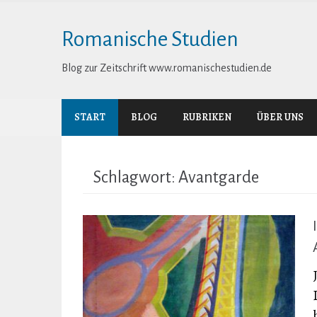
Skip
to
Romanische Studien
content
Blog zur Zeitschrift www.romanischestudien.de
START
BLOG
RUBRIKEN
ÜBER UNS
Schlagwort:
Avantgarde