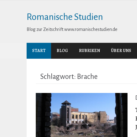
Skip
to
Romanische Studien
content
Blog zur Zeitschrift www.romanischestudien.de
START
BLOG
RUBRIKEN
ÜBER UNS
Schlagwort:
Brache