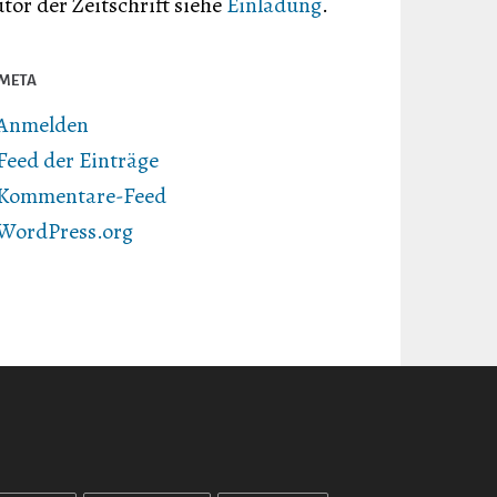
tor der Zeitschrift siehe
Einladung
.
META
Anmelden
Feed der Einträge
Kommentare-Feed
WordPress.org