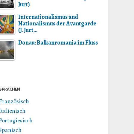
Jurt)
Internationalismus und
Nationalismus der Avantgarde
(J. Jurt…
Donau: Balkanromania im Fluss
SPRACHEN
Französisch
Italienisch
Portugiesisch
Spanisch