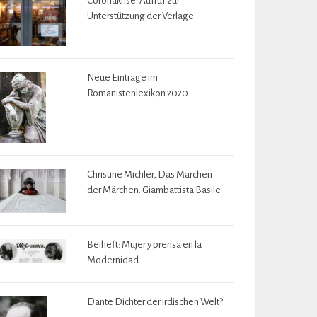
Coronakrise: Aufruf zur
Unterstützung der Verlage
Neue Einträge im
Romanistenlexikon 2020
Christine Michler, Das Märchen
der Märchen: Giambattista Basile
Beiheft: Mujer y prensa en la
Modernidad
Dante Dichter der irdischen Welt?