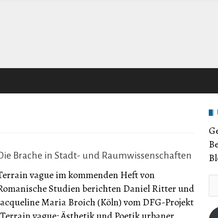
Ge
Be
Die Brache in Stadt- und Raumwissenschaften
Bl
Terrain vague im kommenden Heft von
E-
Romanische Studien berichten Daniel Ritter und
Ma
Jacqueline Maria Broich (Köln) vom DFG-Projekt
Ad
„Terrain vague: Ästhetik und Poetik urbaner