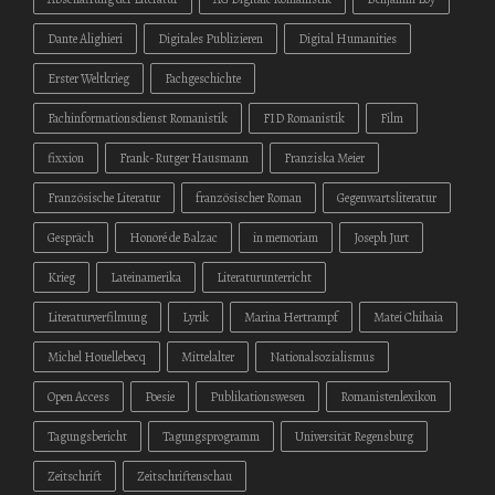
Dante Alighieri
Digitales Publizieren
Digital Humanities
Erster Weltkrieg
Fachgeschichte
Fachinformationsdienst Romanistik
FID Romanistik
Film
fixxion
Frank-Rutger Hausmann
Franziska Meier
Französische Literatur
französischer Roman
Gegenwartsliteratur
Gespräch
Honoré de Balzac
in memoriam
Joseph Jurt
Krieg
Lateinamerika
Literaturunterricht
Literaturverfilmung
Lyrik
Marina Hertrampf
Matei Chihaia
Michel Houellebecq
Mittelalter
Nationalsozialismus
Open Access
Poesie
Publikationswesen
Romanistenlexikon
Tagungsbericht
Tagungsprogramm
Universität Regensburg
Zeitschrift
Zeitschriftenschau