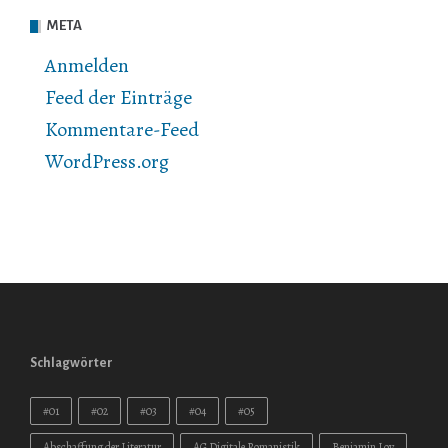
META
Anmelden
Feed der Einträge
Kommentare-Feed
WordPress.org
Schlagwörter
#01
#02
#03
#04
#05
Abschaffung der Literatur
AG Digitale Romanistik
Benjamin Loy