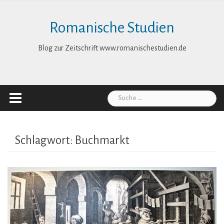
Skip
to
Romanische Studien
content
Blog zur Zeitschrift www.romanischestudien.de
Suche
nach:
Schlagwort:
Buchmarkt