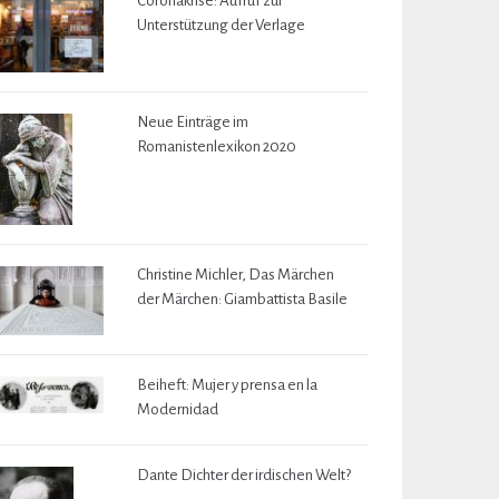
Coronakrise: Aufruf zur
Unterstützung der Verlage
Neue Einträge im
Romanistenlexikon 2020
Christine Michler, Das Märchen
der Märchen: Giambattista Basile
Beiheft: Mujer y prensa en la
Modernidad
Dante Dichter der irdischen Welt?