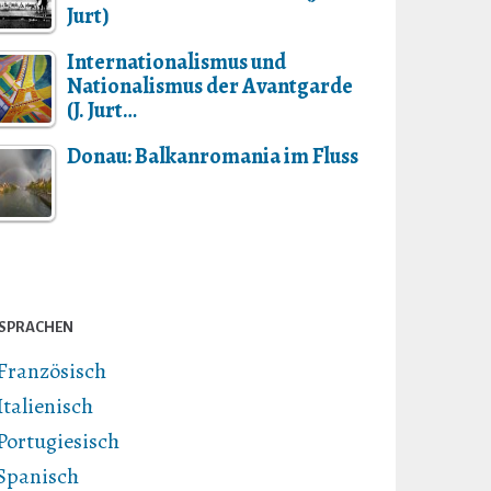
Jurt)
Internationalismus und
Nationalismus der Avantgarde
(J. Jurt…
Donau: Balkanromania im Fluss
SPRACHEN
Französisch
Italienisch
Portugiesisch
Spanisch