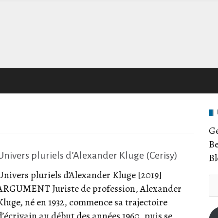
Ge
Be
Univers pluriels d’Alexander Kluge (Cerisy)
Bl
Univers pluriels d’Alexander Kluge [2019]
E-
ARGUMENT Juriste de profession, Alexander
Ma
Kluge, né en 1932, commence sa trajectoire
Ad
d’écrivain au début des années 1960, puis se