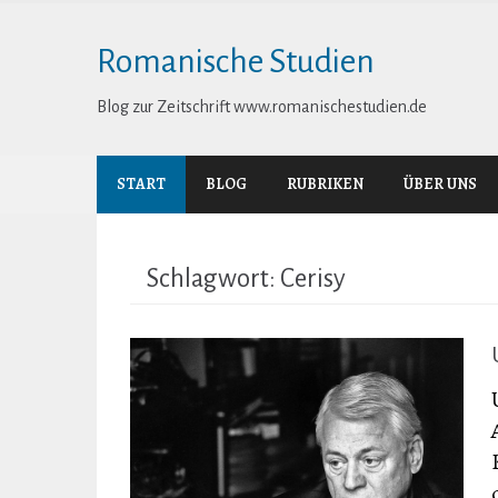
Skip
to
Romanische Studien
content
Blog zur Zeitschrift www.romanischestudien.de
START
BLOG
RUBRIKEN
ÜBER UNS
Schlagwort:
Cerisy