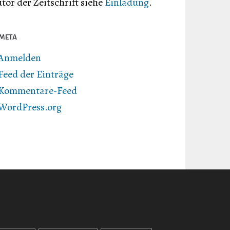
tor der Zeitschrift siehe
Einladung
.
META
Anmelden
Feed der Einträge
Kommentare-Feed
WordPress.org