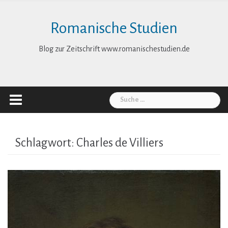
Skip
to
Romanische Studien
content
Blog zur Zeitschrift www.romanischestudien.de
Suche
nach:
Schlagwort:
Charles de Villiers