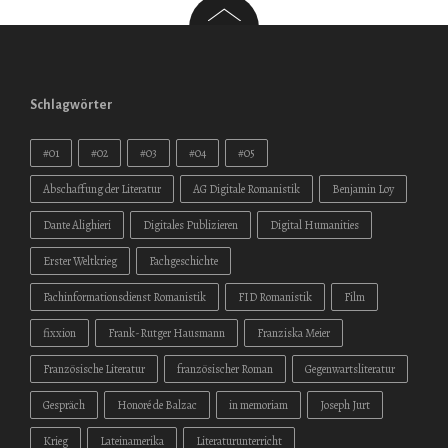
Schlagwörter
#01
#02
#03
#04
#05
Abschaffung der Literatur
AG Digitale Romanistik
Benjamin Loy
Dante Alighieri
Digitales Publizieren
Digital Humanities
Erster Weltkrieg
Fachgeschichte
Fachinformationsdienst Romanistik
FID Romanistik
Film
fixxion
Frank-Rutger Hausmann
Franziska Meier
Französische Literatur
französischer Roman
Gegenwartsliteratur
Gespräch
Honoré de Balzac
in memoriam
Joseph Jurt
Krieg
Lateinamerika
Literaturunterricht