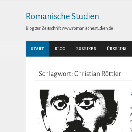
Skip
to
Romanische Studien
content
Blog zur Zeitschrift www.romanischestudien.de
START
BLOG
RUBRIKEN
ÜBER UNS
Schlagwort:
Christian Röttler