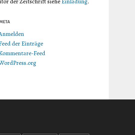
tor der Zeitschrift siehe
Einladung
.
META
Anmelden
Feed der Einträge
Kommentare-Feed
WordPress.org