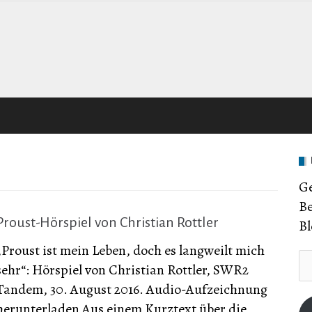
Ge
Be
Proust-Hörspiel von Christian Rottler
Bl
„Proust ist mein Leben, doch es langweilt mich
E-
sehr“: Hörspiel von Christian Rottler, SWR2
Ma
Tandem, 30. August 2016. Audio-Aufzeichnung
Ad
herunterladen Aus einem Kurztext über die