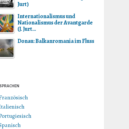
Jurt)
Internationalismus und
Nationalismus der Avantgarde
(J. Jurt…
Donau: Balkanromania im Fluss
SPRACHEN
Französisch
Italienisch
Portugiesisch
Spanisch