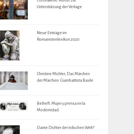
Coronakrise: Aufruf zur
Unterstützung der Verlage
Neue Einträge im
Romanistenlexikon 2020
Christine Michler, Das Märchen
der Märchen: Giambattista Basile
Beiheft: Mujer y prensa en la
Modernidad
Dante Dichter der irdischen Welt?