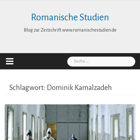
Skip
to
Romanische Studien
content
Blog zur Zeitschrift www.romanischestudien.de
Suche
nach:
Schlagwort:
Dominik Kamalzadeh