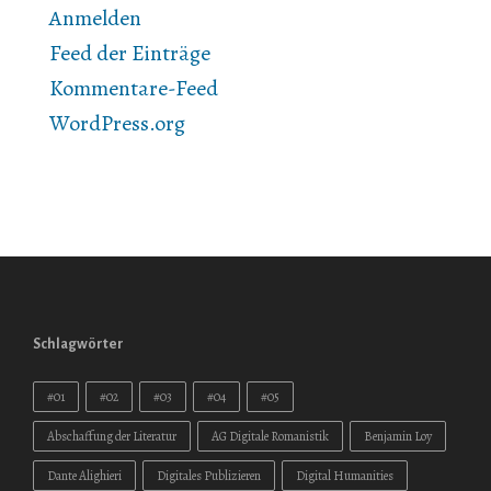
Anmelden
Feed der Einträge
Kommentare-Feed
WordPress.org
Schlagwörter
#01
#02
#03
#04
#05
Abschaffung der Literatur
AG Digitale Romanistik
Benjamin Loy
Dante Alighieri
Digitales Publizieren
Digital Humanities