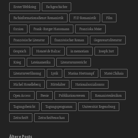
Erster Weltkrieg
Fachgeschichte
Fachinformationsdienst Romanistik
FID Romanistik
Film
fixxion
Frank-Rutger Hausmann
Franziska Meier
Französische Literatur
französischer Roman
Gegenwartsliteratur
Gespräch
Honoré de Balzac
in memoriam
Joseph Jurt
Krieg
Lateinamerika
Literaturunterricht
Literaturverfilmung
Lyrik
Marina Hertrampf
Matei Chihaia
Michel Houellebecq
Mittelalter
Nationalsozialismus
Open Access
Poesie
Publikationswesen
Romanistenlexikon
Tagungsbericht
Tagungsprogramm
Universität Regensburg
Zeitschrift
Zeitschriftenschau
Ältere Posts