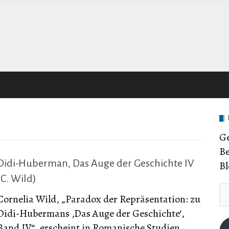
Ge
Be
Didi-Huberman, Das Auge der Geschichte IV
Bl
(C. Wild)
E-
Cornelia Wild, „Paradox der Repräsentation: zu
Ma
Didi-Hubermans ‚Das Auge der Geschichte‘,
Ad
Band IV“, erscheint in Romanische Studien