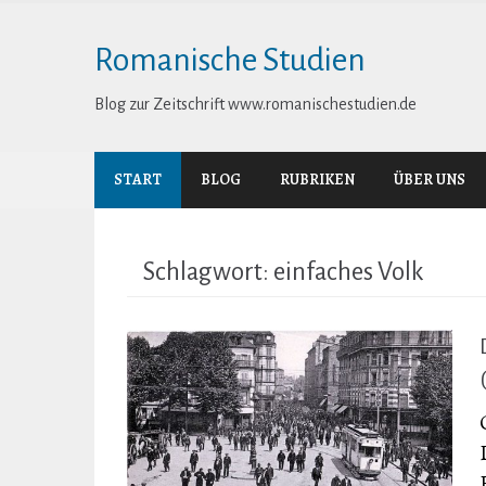
Skip
to
Romanische Studien
content
Blog zur Zeitschrift www.romanischestudien.de
START
BLOG
RUBRIKEN
ÜBER UNS
Schlagwort:
einfaches Volk