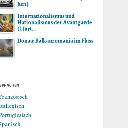
Jurt)
Internationalismus und
Nationalismus der Avantgarde
(J. Jurt…
Donau: Balkanromania im Fluss
SPRACHEN
Französisch
Italienisch
Portugiesisch
Spanisch