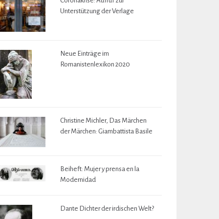
Coronakrise: Aufruf zur
Unterstützung der Verlage
Neue Einträge im
Romanistenlexikon 2020
Christine Michler, Das Märchen
der Märchen: Giambattista Basile
Beiheft: Mujer y prensa en la
Modernidad
Dante Dichter der irdischen Welt?