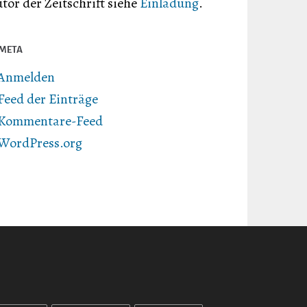
tor der Zeitschrift siehe
Einladung
.
META
Anmelden
Feed der Einträge
Kommentare-Feed
WordPress.org