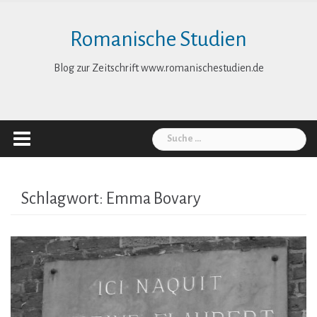
Skip
to
Romanische Studien
content
Blog zur Zeitschrift www.romanischestudien.de
Suche
nach:
Schlagwort:
Emma Bovary