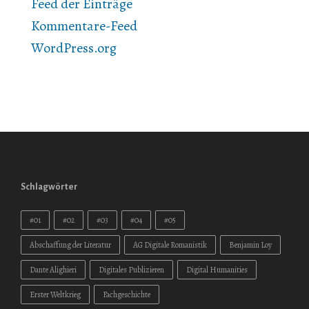
Feed der Einträge
Kommentare-Feed
WordPress.org
Schlagwörter
#01
#02
#03
#04
#05
Abschaffung der Literatur
AG Digitale Romanistik
Benjamin Loy
Dante Alighieri
Digitales Publizieren
Digital Humanities
Erster Weltkrieg
Fachgeschichte