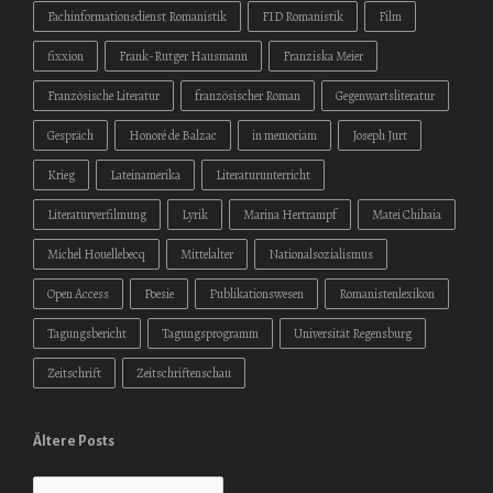
Fachinformationsdienst Romanistik
FID Romanistik
Film
fixxion
Frank-Rutger Hausmann
Franziska Meier
Französische Literatur
französischer Roman
Gegenwartsliteratur
Gespräch
Honoré de Balzac
in memoriam
Joseph Jurt
Krieg
Lateinamerika
Literaturunterricht
Literaturverfilmung
Lyrik
Marina Hertrampf
Matei Chihaia
Michel Houellebecq
Mittelalter
Nationalsozialismus
Open Access
Poesie
Publikationswesen
Romanistenlexikon
Tagungsbericht
Tagungsprogramm
Universität Regensburg
Zeitschrift
Zeitschriftenschau
Ältere Posts
Ältere