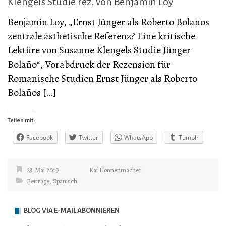
Klengels Studie rez. von Benjamin Loy
Benjamin Loy, „Ernst Jünger als Roberto Bolaños
zentrale ästhetische Referenz? Eine kritische
Lektüre von Susanne Klengels Studie Jünger
Bolaño“, Vorabdruck der Rezension für
Romanische Studien Ernst Jünger als Roberto
Bolaños […]
Teilen mit:
Facebook
Twitter
WhatsApp
Tumblr
23. Mai 2019
Kai Nonnenmacher
Beiträge
,
Spanisch
BLOG VIA E-MAIL ABONNIEREN