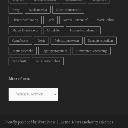
Krieg
Lateinamerika
Literaturunterricht
Literaturverfilmung
Lyrik
Marina Hertrampf
Matei Chihaia
Michel Houellebecq
Mittelalter
Nationalsozialismus
Open Access
Poesie
Publikationswesen
Romanistenlexikon
Tagungsbericht
Tagungsprogramm
Universität Regensburg
Zeitschrift
Zeitschriftenschau
Ältere Posts
Ältere
Posts
Proudly powered by WordPress
|
Theme:
NewsAnchor
by aThemes.