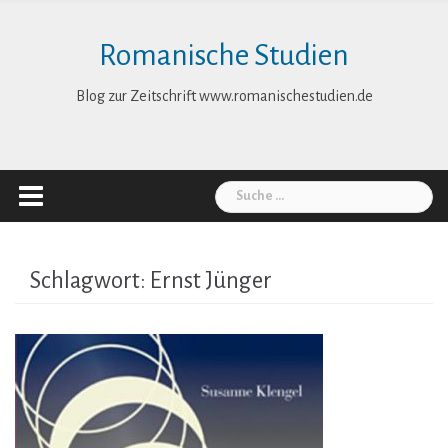
Skip
to
Romanische Studien
content
Blog zur Zeitschrift www.romanischestudien.de
Suche
nach:
Schlagwort:
Ernst Jünger