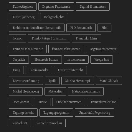
Dante Alighieri
Digitales Publizieren
Digital Humanities
Erster Weltkrieg
Fachgeschichte
Fachinformationsdienst Romanistik
FID Romanistik
Film
fixxion
Frank-Rutger Hausmann
Franziska Meier
Französische Literatur
französischer Roman
Gegenwartsliteratur
Gespräch
Honoré de Balzac
in memoriam
Joseph Jurt
Krieg
Lateinamerika
Literaturunterricht
Literaturverfilmung
Lyrik
Marina Hertrampf
Matei Chihaia
Michel Houellebecq
Mittelalter
Nationalsozialismus
Open Access
Poesie
Publikationswesen
Romanistenlexikon
Tagungsbericht
Tagungsprogramm
Universität Regensburg
Zeitschrift
Zeitschriftenschau