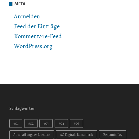
META
Anmelden
Feed der Einträge
Kommentare-Feed
WordPress.org
Schlagwörter
#01
#02
#03
#04
#05
Abschaffung der Literatur
AG Digitale Romanistik
Benjamin Loy