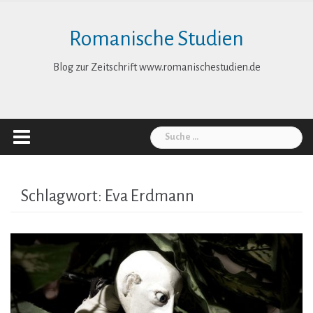
Skip
to
Romanische Studien
content
Blog zur Zeitschrift www.romanischestudien.de
Suche
nach:
Schlagwort:
Eva Erdmann