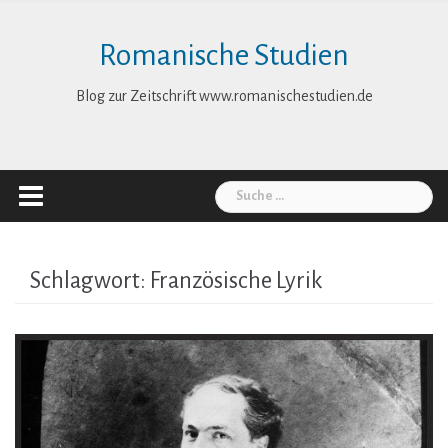
Skip
to
Romanische Studien
content
Blog zur Zeitschrift www.romanischestudien.de
Suche
nach:
Schlagwort:
Französische Lyrik