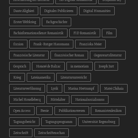
Dante Alighieri
Digitales Publizieren
Digital Humanities
Erster Weltkrieg
Fachgeschichte
Fachinformationsdienst Romanistik
FID Romanistik
Film
fixxion
Frank-Rutger Hausmann
Franziska Meier
Französische Literatur
französischer Roman
Gegenwartsliteratur
Gespräch
Honoré de Balzac
in memoriam
Joseph Jurt
Krieg
Lateinamerika
Literaturunterricht
Literaturverfilmung
Lyrik
Marina Hertrampf
Matei Chihaia
Michel Houellebecq
Mittelalter
Nationalsozialismus
Open Access
Poesie
Publikationswesen
Romanistenlexikon
Tagungsbericht
Tagungsprogramm
Universität Regensburg
Zeitschrift
Zeitschriftenschau