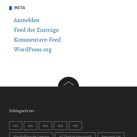
META
Anmelden
Feed der Einträge
Kommentare-Feed
WordPress.org
Schlagwörter
#01
#02
#03
#04
#05
Abschaffung der Literatur
AG Digitale Romanistik
Benjamin Loy