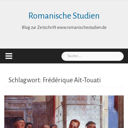
Skip
to
Romanische Studien
content
Blog zur Zeitschrift www.romanischestudien.de
Suche
nach:
Schlagwort:
Frédérique Aït-Touati