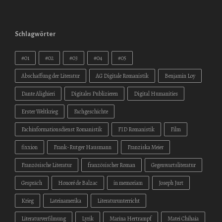
Schlagwörter
#01
#02
#03
#04
#05
Abschaffung der Literatur
AG Digitale Romanistik
Benjamin Loy
Dante Alighieri
Digitales Publizieren
Digital Humanities
Erster Weltkrieg
Fachgeschichte
Fachinformationsdienst Romanistik
FID Romanistik
Film
fixxion
Frank-Rutger Hausmann
Franziska Meier
Französische Literatur
französischer Roman
Gegenwartsliteratur
Gespräch
Honoré de Balzac
in memoriam
Joseph Jurt
Krieg
Lateinamerika
Literaturunterricht
Literaturverfilmung
Lyrik
Marina Hertrampf
Matei Chihaia