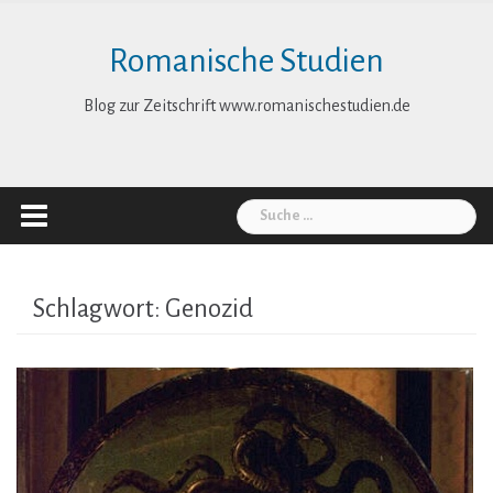
Skip
to
Romanische Studien
content
Blog zur Zeitschrift www.romanischestudien.de
Suche
nach:
Schlagwort:
Genozid