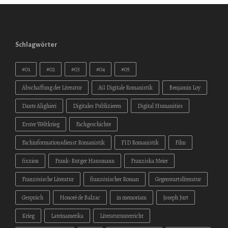
Schlagwörter
#01
#02
#03
#04
#05
Abschaffung der Literatur
AG Digitale Romanistik
Benjamin Loy
Dante Alighieri
Digitales Publizieren
Digital Humanities
Erster Weltkrieg
Fachgeschichte
Fachinformationsdienst Romanistik
FID Romanistik
Film
fixxion
Frank-Rutger Hausmann
Franziska Meier
Französische Literatur
französischer Roman
Gegenwartsliteratur
Gespräch
Honoré de Balzac
in memoriam
Joseph Jurt
Krieg
Lateinamerika
Literaturunterricht