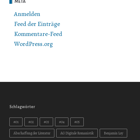
META
Anmelden
Feed der Einträge
Kommentare-Feed
WordPress.org
Schlagwörter
#01
#02
#03
#04
#05
Abschaffung der Literatur
AG Digitale Romanistik
Benjamin Loy