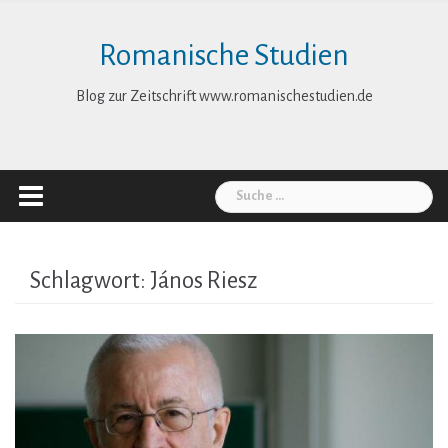
Skip
to
Romanische Studien
content
Blog zur Zeitschrift www.romanischestudien.de
Suche
nach:
Schlagwort:
János Riesz