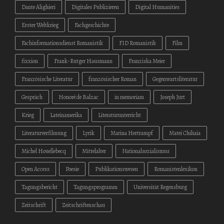
Dante Alighieri
Digitales Publizieren
Digital Humanities
Erster Weltkrieg
Fachgeschichte
Fachinformationsdienst Romanistik
FID Romanistik
Film
fixxion
Frank-Rutger Hausmann
Franziska Meier
Französische Literatur
französischer Roman
Gegenwartsliteratur
Gespräch
Honoré de Balzac
in memoriam
Joseph Jurt
Krieg
Lateinamerika
Literaturunterricht
Literaturverfilmung
Lyrik
Marina Hertrampf
Matei Chihaia
Michel Houellebecq
Mittelalter
Nationalsozialismus
Open Access
Poesie
Publikationswesen
Romanistenlexikon
Tagungsbericht
Tagungsprogramm
Universität Regensburg
Zeitschrift
Zeitschriftenschau