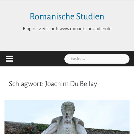
Skip
to
Romanische Studien
content
Blog zur Zeitschrift www.romanischestudien.de
Suche
nach:
Schlagwort:
Joachim Du Bellay