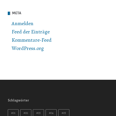
META
Anmelden
Feed der Einträge
Kommentare-Feed
WordPress.org
Schlagwörter
#01
#02
#03
#04
#05