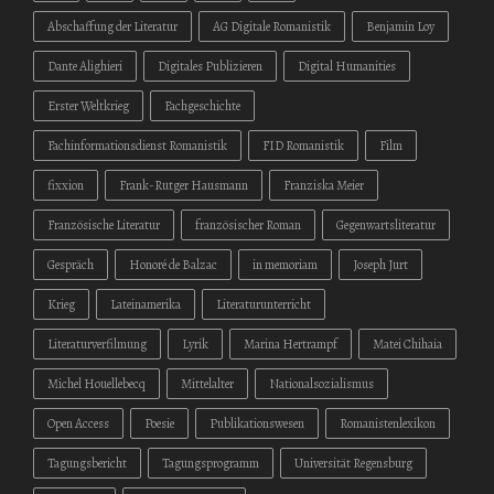
Abschaffung der Literatur
AG Digitale Romanistik
Benjamin Loy
Dante Alighieri
Digitales Publizieren
Digital Humanities
Erster Weltkrieg
Fachgeschichte
Fachinformationsdienst Romanistik
FID Romanistik
Film
fixxion
Frank-Rutger Hausmann
Franziska Meier
Französische Literatur
französischer Roman
Gegenwartsliteratur
Gespräch
Honoré de Balzac
in memoriam
Joseph Jurt
Krieg
Lateinamerika
Literaturunterricht
Literaturverfilmung
Lyrik
Marina Hertrampf
Matei Chihaia
Michel Houellebecq
Mittelalter
Nationalsozialismus
Open Access
Poesie
Publikationswesen
Romanistenlexikon
Tagungsbericht
Tagungsprogramm
Universität Regensburg