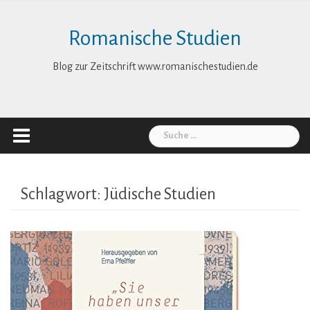
Skip
to
Romanische Studien
content
Blog zur Zeitschrift www.romanischestudien.de
Suche
nach:
Schlagwort:
Jüdische Studien