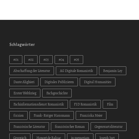
Schlagwörter
#01
#02
#03
#04
#05
Abschaffung der Literatur
AG Digitale Romanistik
Benjamin Loy
Dante Alighieri
Digitales Publizieren
Digital Humanities
Erster Weltkrieg
Fachgeschichte
Fachinformationsdienst Romanistik
FID Romanistik
Film
fixxion
Frank-Rutger Hausmann
Franziska Meier
Französische Literatur
französischer Roman
Gegenwartsliteratur
Gespräch
Honoré de Balzac
in memoriam
Joseph Jurt