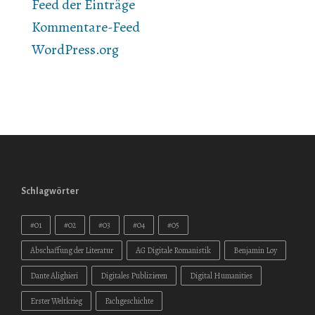
Feed der Einträge
Kommentare-Feed
WordPress.org
Schlagwörter
#01
#02
#03
#04
#05
Abschaffung der Literatur
AG Digitale Romanistik
Benjamin Loy
Dante Alighieri
Digitales Publizieren
Digital Humanities
Erster Weltkrieg
Fachgeschichte