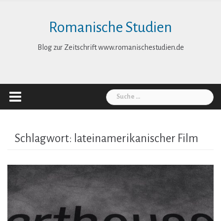
Skip
to
Romanische Studien
content
Blog zur Zeitschrift www.romanischestudien.de
Suche
nach:
Schlagwort:
lateinamerikanischer Film