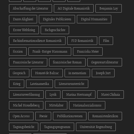
Abschaffung der Literatur
AG Digitale Romanistik
Benjamin Loy
Dante Alighieri
Digitales Publizieren
Digital Humanities
Erster Weltkrieg
Fachgeschichte
Fachinformationsdienst Romanistik
FID Romanistik
Film
fixxion
Frank-Rutger Hausmann
Franziska Meier
Französische Literatur
französischer Roman
Gegenwartsliteratur
Gespräch
Honoré de Balzac
in memoriam
Joseph Jurt
Krieg
Lateinamerika
Literaturunterricht
Literaturverfilmung
Lyrik
Marina Hertrampf
Matei Chihaia
Michel Houellebecq
Mittelalter
Nationalsozialismus
Open Access
Poesie
Publikationswesen
Romanistenlexikon
Tagungsbericht
Tagungsprogramm
Universität Regensburg