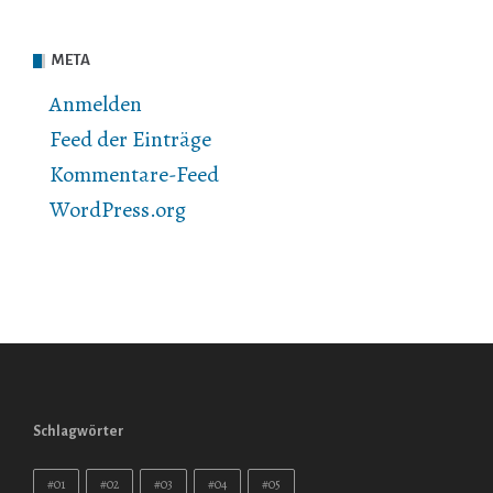
META
Anmelden
Feed der Einträge
Kommentare-Feed
WordPress.org
Schlagwörter
#01
#02
#03
#04
#05