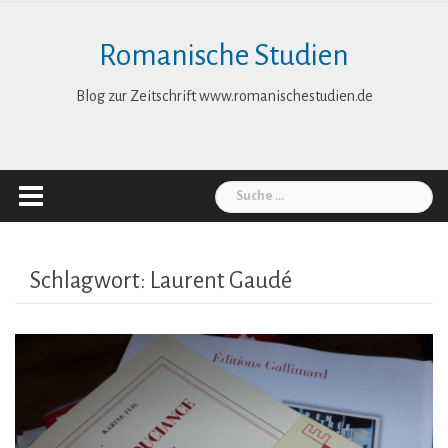
Skip
to
Romanische Studien
content
Blog zur Zeitschrift www.romanischestudien.de
Suche
nach:
Schlagwort:
Laurent Gaudé