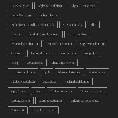
Dante Alighieri
Digitales Publizieren
Digital Humanities
Erster Weltkrieg
Fachgeschichte
Fachinformationsdienst Romanistik
FID Romanistik
Film
fixxion
Frank-Rutger Hausmann
Franziska Meier
Französische Literatur
französischer Roman
Gegenwartsliteratur
Gespräch
Honoré de Balzac
in memoriam
Joseph Jurt
Krieg
Lateinamerika
Literaturunterricht
Literaturverfilmung
Lyrik
Marina Hertrampf
Matei Chihaia
Michel Houellebecq
Mittelalter
Nationalsozialismus
Open Access
Poesie
Publikationswesen
Romanistenlexikon
Tagungsbericht
Tagungsprogramm
Universität Regensburg
Zeitschrift
Zeitschriftenschau