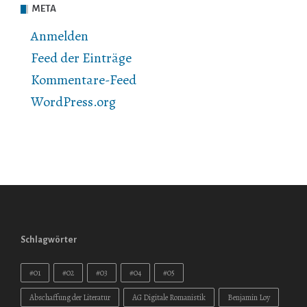
META
Anmelden
Feed der Einträge
Kommentare-Feed
WordPress.org
Schlagwörter
#01
#02
#03
#04
#05
Abschaffung der Literatur
AG Digitale Romanistik
Benjamin Loy