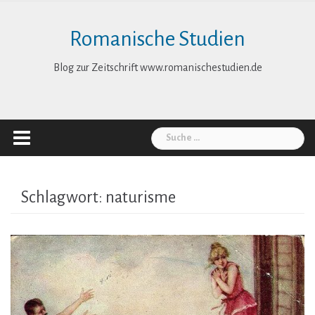
Skip
to
Romanische Studien
content
Blog zur Zeitschrift www.romanischestudien.de
Suche
nach:
Schlagwort:
naturisme