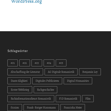
WordPress.org
Schlagwörter
#01
#02
#03
#04
#05
Abschaffung der Literatur
AG Digitale Romanistik
Benjamin Loy
Dante Alighieri
Digitales Publizieren
Digital Humanities
Erster Weltkrieg
Fachgeschichte
Fachinformationsdienst Romanistik
FID Romanistik
Film
fixxion
Frank-Rutger Hausmann
Franziska Meier