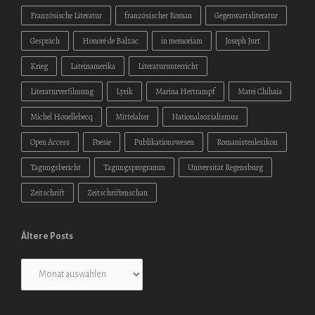
Französische Literatur
französischer Roman
Gegenwartsliteratur
Gespräch
Honoré de Balzac
in memoriam
Joseph Jurt
Krieg
Lateinamerika
Literaturunterricht
Literaturverfilmung
Lyrik
Marina Hertrampf
Matei Chihaia
Michel Houellebecq
Mittelalter
Nationalsozialismus
Open Access
Poesie
Publikationswesen
Romanistenlexikon
Tagungsbericht
Tagungsprogramm
Universität Regensburg
Zeitschrift
Zeitschriftenschau
Ältere Posts
Ältere
Posts