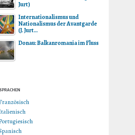
Jurt)
Internationalismus und
Nationalismus der Avantgarde
(J. Jurt…
Donau: Balkanromania im Fluss
SPRACHEN
Französisch
Italienisch
Portugiesisch
Spanisch