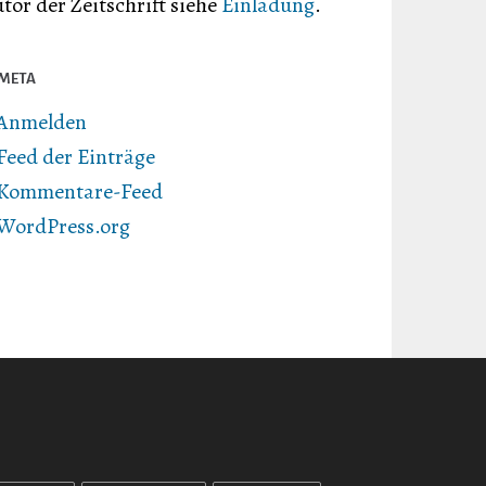
tor der Zeitschrift siehe
Einladung
.
META
Anmelden
Feed der Einträge
Kommentare-Feed
WordPress.org