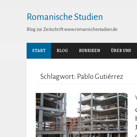
Skip
to
Romanische Studien
content
Blog zur Zeitschrift www.romanischestudien.de
START
BLOG
RUBRIKEN
ÜBER UNS
Schlagwort:
Pablo Gutiérrez