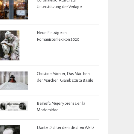
Coronakrise: Aufruf zur
Unterstützung der Verlage
Neue Einträge im
Romanistenlexikon 2020
Christine Michler, Das Märchen
der Märchen: Giambattista Basile
Beiheft: Mujer y prensa en la
Modernidad
Dante Dichter der irdischen Welt?