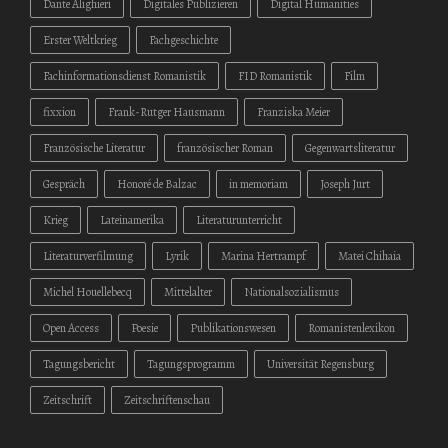
Dante Alighieri
Digitales Publizieren
Digital Humanities
Erster Weltkrieg
Fachgeschichte
Fachinformationsdienst Romanistik
FID Romanistik
Film
fixxion
Frank-Rutger Hausmann
Franziska Meier
Französische Literatur
französischer Roman
Gegenwartsliteratur
Gespräch
Honoré de Balzac
in memoriam
Joseph Jurt
Krieg
Lateinamerika
Literaturunterricht
Literaturverfilmung
Lyrik
Marina Hertrampf
Matei Chihaia
Michel Houellebecq
Mittelalter
Nationalsozialismus
Open Access
Poesie
Publikationswesen
Romanistenlexikon
Tagungsbericht
Tagungsprogramm
Universität Regensburg
Zeitschrift
Zeitschriftenschau