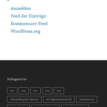
Anmelden
Feed der Einträge
Kommentare-Feed
WordPress.org
Schlagwörter
#01
#02
#03
#04
#05
Abschaffung der Literatur
AG Digitale Romanistik
Benjamin Loy