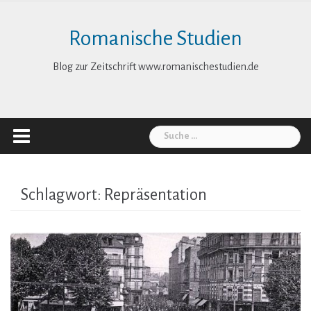
Skip
to
Romanische Studien
content
Blog zur Zeitschrift www.romanischestudien.de
Suche
nach:
Schlagwort:
Repräsentation