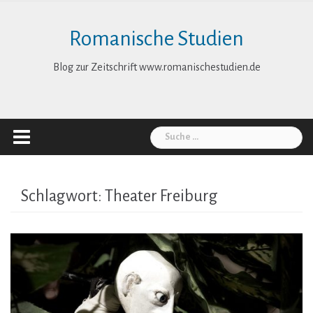
Skip
to
Romanische Studien
content
Blog zur Zeitschrift www.romanischestudien.de
Suche
nach:
Schlagwort:
Theater Freiburg