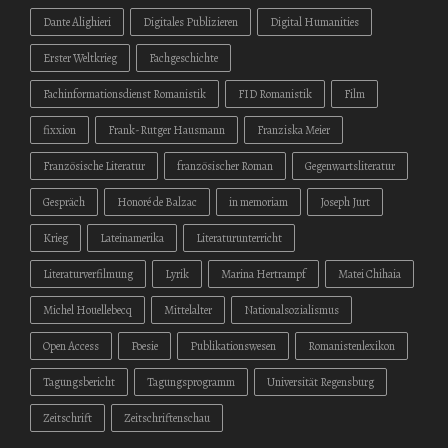
Dante Alighieri
Digitales Publizieren
Digital Humanities
Erster Weltkrieg
Fachgeschichte
Fachinformationsdienst Romanistik
FID Romanistik
Film
fixxion
Frank-Rutger Hausmann
Franziska Meier
Französische Literatur
französischer Roman
Gegenwartsliteratur
Gespräch
Honoré de Balzac
in memoriam
Joseph Jurt
Krieg
Lateinamerika
Literaturunterricht
Literaturverfilmung
Lyrik
Marina Hertrampf
Matei Chihaia
Michel Houellebecq
Mittelalter
Nationalsozialismus
Open Access
Poesie
Publikationswesen
Romanistenlexikon
Tagungsbericht
Tagungsprogramm
Universität Regensburg
Zeitschrift
Zeitschriftenschau