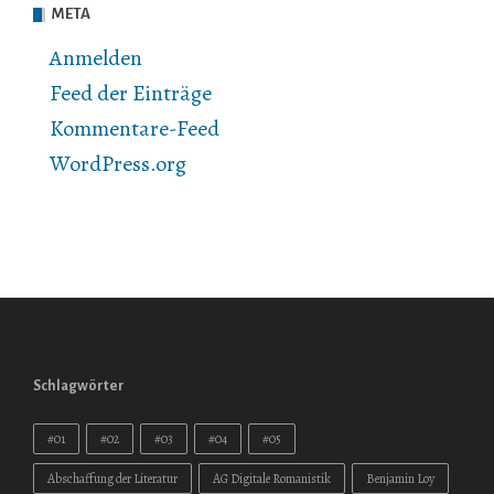
META
Anmelden
Feed der Einträge
Kommentare-Feed
WordPress.org
Schlagwörter
#01
#02
#03
#04
#05
Abschaffung der Literatur
AG Digitale Romanistik
Benjamin Loy