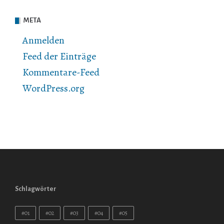
META
Anmelden
Feed der Einträge
Kommentare-Feed
WordPress.org
Schlagwörter
#01
#02
#03
#04
#05