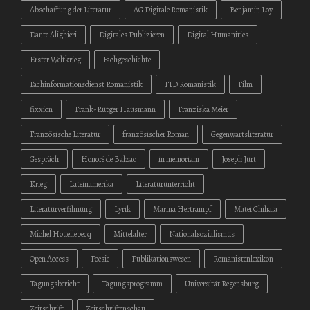
Abschaffung der Literatur
AG Digitale Romanistik
Benjamin Loy
Dante Alighieri
Digitales Publizieren
Digital Humanities
Erster Weltkrieg
Fachgeschichte
Fachinformationsdienst Romanistik
FID Romanistik
Film
fixxion
Frank-Rutger Hausmann
Franziska Meier
Französische Literatur
französischer Roman
Gegenwartsliteratur
Gespräch
Honoré de Balzac
in memoriam
Joseph Jurt
Krieg
Lateinamerika
Literaturunterricht
Literaturverfilmung
Lyrik
Marina Hertrampf
Matei Chihaia
Michel Houellebecq
Mittelalter
Nationalsozialismus
Open Access
Poesie
Publikationswesen
Romanistenlexikon
Tagungsbericht
Tagungsprogramm
Universität Regensburg
Zeitschrift
Zeitschriftenschau