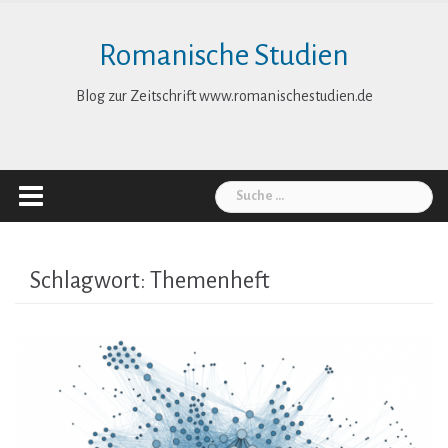
Skip
to
Romanische Studien
content
Blog zur Zeitschrift www.romanischestudien.de
Suche
nach:
Schlagwort:
Themenheft