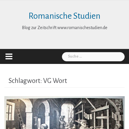
Skip
to
Romanische Studien
content
Blog zur Zeitschrift www.romanischestudien.de
Suche
nach:
Schlagwort:
VG Wort