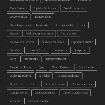
Dante Alighieri
Digitales Publizieren
Digital Humanities
Erster Weltkrieg
Fachgeschichte
Fachinformationsdienst Romanistik
FID Romanistik
Film
fixxion
Frank-Rutger Hausmann
Franziska Meier
Französische Literatur
französischer Roman
Gegenwartsliteratur
Gespräch
Honoré de Balzac
in memoriam
Joseph Jurt
Krieg
Lateinamerika
Literaturunterricht
Literaturverfilmung
Lyrik
Marina Hertrampf
Matei Chihaia
Michel Houellebecq
Mittelalter
Nationalsozialismus
Open Access
Poesie
Publikationswesen
Romanistenlexikon
Tagungsbericht
Tagungsprogramm
Universität Regensburg
Zeitschrift
Zeitschriftenschau