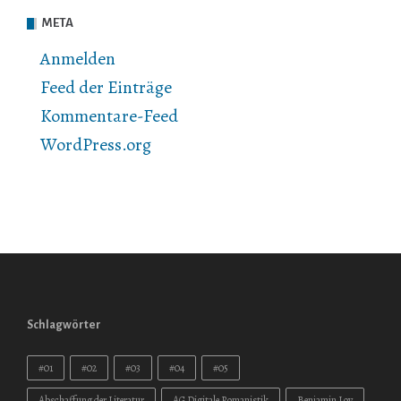
META
Anmelden
Feed der Einträge
Kommentare-Feed
WordPress.org
Schlagwörter
#01
#02
#03
#04
#05
Abschaffung der Literatur
AG Digitale Romanistik
Benjamin Loy