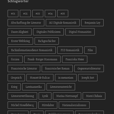
Schlagwörter
#01
#02
#03
#04
#05
Abschaffung der Literatur
AG Digitale Romanistik
Benjamin Loy
Dante Alighieri
Digitales Publizieren
Digital Humanities
Erster Weltkrieg
Fachgeschichte
Fachinformationsdienst Romanistik
FID Romanistik
Film
fixxion
Frank-Rutger Hausmann
Franziska Meier
Französische Literatur
französischer Roman
Gegenwartsliteratur
Gespräch
Honoré de Balzac
in memoriam
Joseph Jurt
Krieg
Lateinamerika
Literaturunterricht
Literaturverfilmung
Lyrik
Marina Hertrampf
Matei Chihaia
Michel Houellebecq
Mittelalter
Nationalsozialismus