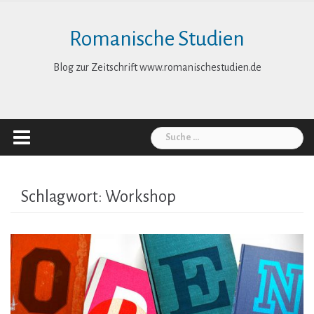
Skip
to
Romanische Studien
content
Blog zur Zeitschrift www.romanischestudien.de
Suche
nach:
Schlagwort:
Workshop