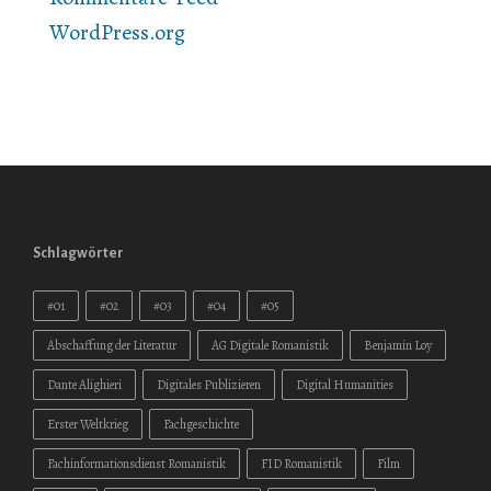
WordPress.org
Schlagwörter
#01
#02
#03
#04
#05
Abschaffung der Literatur
AG Digitale Romanistik
Benjamin Loy
Dante Alighieri
Digitales Publizieren
Digital Humanities
Erster Weltkrieg
Fachgeschichte
Fachinformationsdienst Romanistik
FID Romanistik
Film