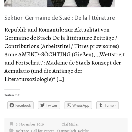
Sektion Germaine de Staël: De la littérature
Republik und Romantik: zur Aktualität von
Germaine de Staëls De la littérature Beiträge /
Contributions (Arbeitstitel / Titres provisoires)
Anne AMEND-SÖCHTING (Gießen), „‚Wettstreit
und Fortschritt‘: Madame de Staëls Konzept der
Aemulatio (und die Anfänge der
Literatursoziologie)“ […]
Teilen mit:
Facebook
Twitter
WhatsApp
Tumblr
6. November 2016
Olaf Müller
Beiträge
,
Call for Papers
,
Französisch
,
Sektion