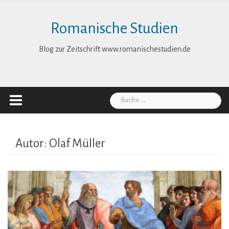
Skip
to
Romanische Studien
content
Blog zur Zeitschrift www.romanischestudien.de
Suche
nach:
Autor:
Olaf Müller