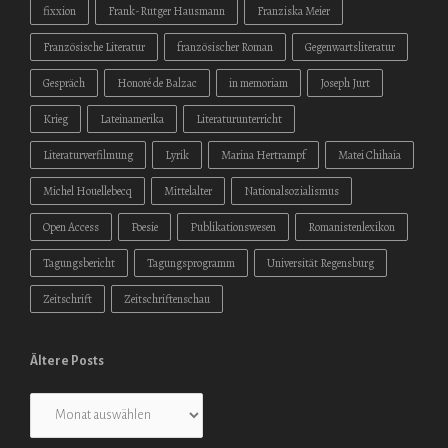
fixxion
Frank-Rutger Hausmann
Franziska Meier
Französische Literatur
französischer Roman
Gegenwartsliteratur
Gespräch
Honoré de Balzac
in memoriam
Joseph Jurt
Krieg
Lateinamerika
Literaturunterricht
Literaturverfilmung
Lyrik
Marina Hertrampf
Matei Chihaia
Michel Houellebecq
Mittelalter
Nationalsozialismus
Open Access
Poesie
Publikationswesen
Romanistenlexikon
Tagungsbericht
Tagungsprogramm
Universität Regensburg
Zeitschrift
Zeitschriftenschau
Ältere Posts
Ältere
Posts