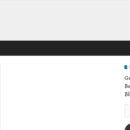
Ge
Be
Bl
E-
Ma
Ad