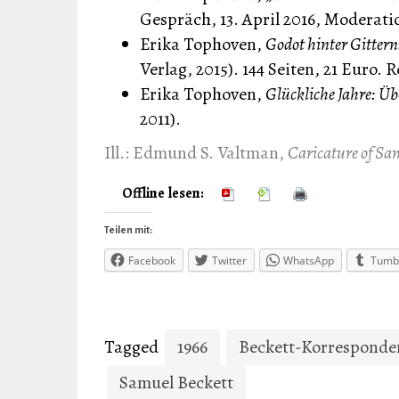
Gespräch, 13. April 2016, Moderatio
Erika Tophoven,
Godot hinter Gittern
Verlag, 2015). 144 Seiten, 21 Euro. 
Erika Tophoven,
Glückliche Jahre: Üb
2011).
Ill.: Edmund S. Valtman,
Caricature of Sa
Offline lesen:
Teilen mit:
Facebook
Twitter
WhatsApp
Tumb
Tagged
1966
Beckett-Korresponde
Samuel Beckett