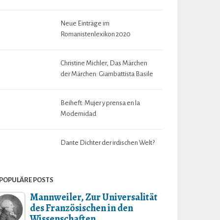
Neue Einträge im
Romanistenlexikon 2020
Christine Michler, Das Märchen
der Märchen: Giambattista Basile
Beiheft: Mujer y prensa en la
Modernidad
Dante Dichter der irdischen Welt?
POPULÄRE POSTS
Mannweiler, Zur Universalität
des Französischen in den
Wissenschaften