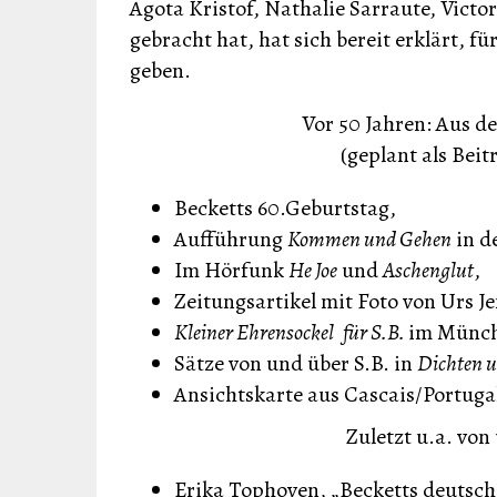
Agota Kristof, Nathalie Sarraute, Vict
gebracht hat, hat sich bereit erklärt, fü
geben.
Vor 50 Jahren: Aus d
(geplant als Beit
Becketts 60.Geburtstag,
Aufführung
Kommen und Gehen
in d
Im Hörfunk
He Joe
und
Aschenglut
,
Zeitungsartikel mit Foto von Urs J
Kleiner Ehrensockel
für S.B.
im Münch
Sätze von und über S.B. in
Dichten u
Ansichtskarte aus Cascais/Portuga
Zuletzt u.a. von
Erika Tophoven, „Becketts deutsc