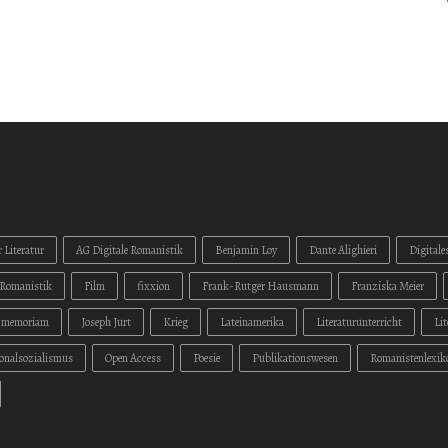
 Literatur
AG Digitale Romanistik
Benjamin Loy
Dante Alighieri
Digitale
Romanistik
Film
fixxion
Frank-Rutger Hausmann
Franziska Meier
n memoriam
Joseph Jurt
Krieg
Lateinamerika
Literaturunterricht
Li
onalsozialismus
Open Access
Poesie
Publikationswesen
Romanistenlexik