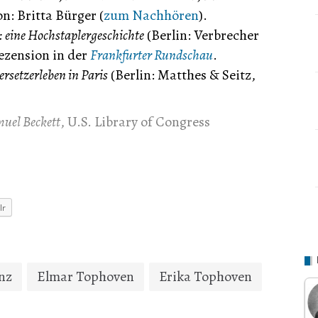
n: Britta Bürger (
zum Nachhören
).
: eine Hochstaplergeschichte
(Berlin: Verbrecher
Rezension in der
Frankfurter Rundschau
.
ersetzerleben in Paris
(Berlin: Matthes & Seitz,
muel Beckett
, U.S. Library of Congress
lr
nz
Elmar Tophoven
Erika Tophoven