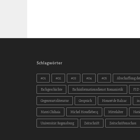
Schlagwörter
#01
#02
#03
#04
#05
Abschaffung der
Fachgeschichte
Fachinformationsdienst Romanistik
FID 
Gegenwartsliteratur
Gespräch
Honoré de Balzac
i
Matei Chihaia
Michel Houellebecq
Mittelalter
Nati
Universität Regensburg
Zeitschrift
Zeitschriftenschau