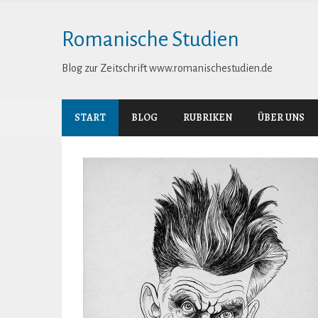
Skip
to
Romanische Studien
content
Blog zur Zeitschrift www.romanischestudien.de
START
BLOG
RUBRIKEN
ÜBER UNS