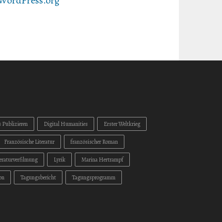
WordPress.org
s Publizieren
Digital Humanities
Erster Weltkrieg
Französische Literatur
französischer Roman
teraturverfilmung
Lyrik
Marina Hertrampf
on
Tagungsbericht
Tagungsprogramm