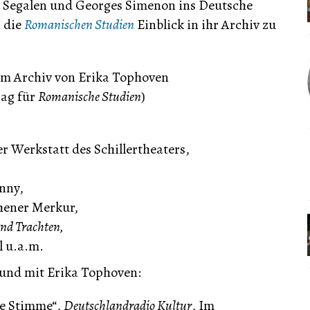
or Segalen und Georges Simenon ins Deutsche
r die
Romanischen Studien
Einblick in ihr Archiv zu
em Archiv von Erika Tophoven
rag für
Romanische Studien
)
er Werkstatt des Schillertheaters,
enny,
ener Merkur,
nd Trachten,
l u.a.m.
 und mit Erika Tophoven:
he Stimme“,
Deutschlandradio Kultur
, Im