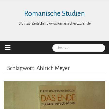
Skip
to
Romanische Studien
content
Blog zur Zeitschrift www.romanischestudien.de
Suche
nach:
Schlagwort:
Ahlrich Meyer