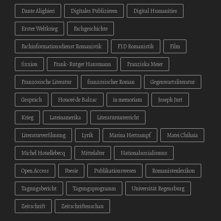
Dante Alighieri
Digitales Publizieren
Digital Humanities
Erster Weltkrieg
Fachgeschichte
Fachinformationsdienst Romanistik
FID Romanistik
Film
fixxion
Frank-Rutger Hausmann
Franziska Meier
Französische Literatur
französischer Roman
Gegenwartsliteratur
Gespräch
Honoré de Balzac
in memoriam
Joseph Jurt
Krieg
Lateinamerika
Literaturunterricht
Literaturverfilmung
Lyrik
Marina Hertrampf
Matei Chihaia
Michel Houellebecq
Mittelalter
Nationalsozialismus
Open Access
Poesie
Publikationswesen
Romanistenlexikon
Tagungsbericht
Tagungsprogramm
Universität Regensburg
Zeitschrift
Zeitschriftenschau