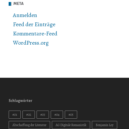
META
Anmelden
Feed der Einträge
Kommentare-Feed
WordPress.org
Schlagwörter
#01
#02
#03
#04
#05
Abschaffung der Literatur
AG Digitale Romanistik
Benjamin Loy