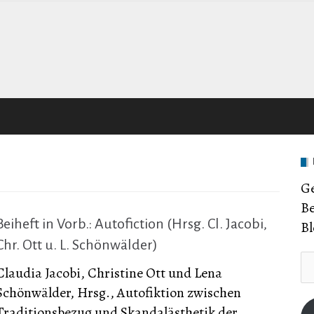
Ge
Be
Beiheft in Vorb.: Autofiction (Hrsg. Cl. Jacobi,
Bl
Chr. Ott u. L. Schönwälder)
E-
Claudia Jacobi, Christine Ott und Lena
Ma
Schönwälder, Hrsg., Autofiktion zwischen
Ad
Traditionsbezug und Skandalästhetik der