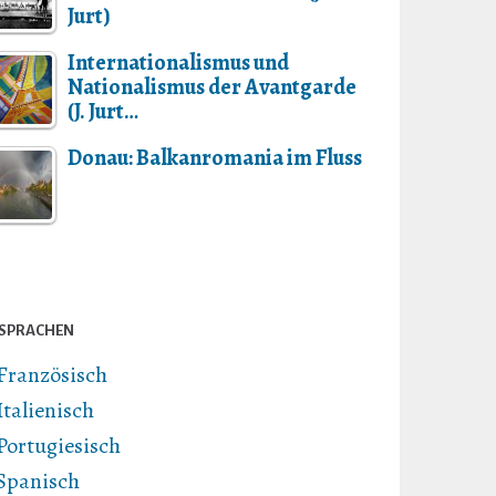
Jurt)
Internationalismus und
Nationalismus der Avantgarde
(J. Jurt…
Donau: Balkanromania im Fluss
SPRACHEN
Französisch
Italienisch
Portugiesisch
Spanisch