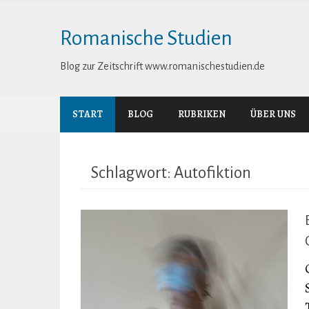
Skip
to
Romanische Studien
content
Blog zur Zeitschrift www.romanischestudien.de
START
BLOG
RUBRIKEN
ÜBER UNS
Schlagwort:
Autofiktion