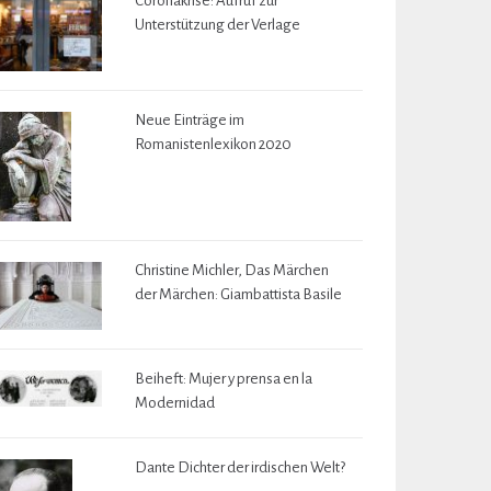
Coronakrise: Aufruf zur
Unterstützung der Verlage
Neue Einträge im
Romanistenlexikon 2020
Christine Michler, Das Märchen
der Märchen: Giambattista Basile
Beiheft: Mujer y prensa en la
Modernidad
Dante Dichter der irdischen Welt?