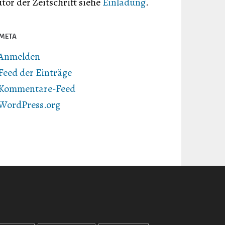
tor der Zeitschrift siehe
Einladung
.
META
Anmelden
Feed der Einträge
Kommentare-Feed
WordPress.org