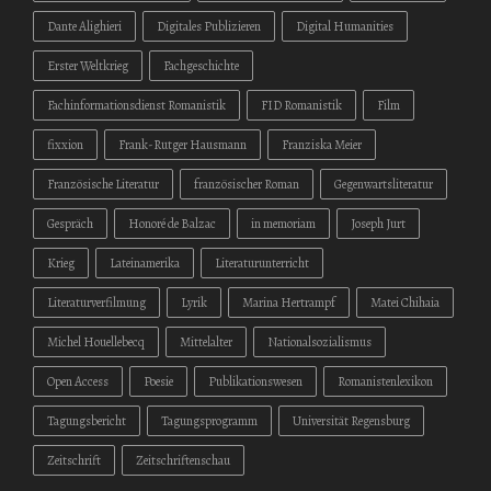
Dante Alighieri
Digitales Publizieren
Digital Humanities
Erster Weltkrieg
Fachgeschichte
Fachinformationsdienst Romanistik
FID Romanistik
Film
fixxion
Frank-Rutger Hausmann
Franziska Meier
Französische Literatur
französischer Roman
Gegenwartsliteratur
Gespräch
Honoré de Balzac
in memoriam
Joseph Jurt
Krieg
Lateinamerika
Literaturunterricht
Literaturverfilmung
Lyrik
Marina Hertrampf
Matei Chihaia
Michel Houellebecq
Mittelalter
Nationalsozialismus
Open Access
Poesie
Publikationswesen
Romanistenlexikon
Tagungsbericht
Tagungsprogramm
Universität Regensburg
Zeitschrift
Zeitschriftenschau