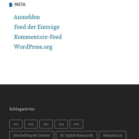
META
Anmelden
Feed der Einträge
Kommentare-Feed
WordPress.org
Schlagwörter
#01
#02
#03
#04
#05
Abschaffung der Literatur
AG Digitale Romanistik
Benjamin Loy