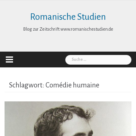
Skip
to
Romanische Studien
content
Blog zur Zeitschrift www.romanischestudien.de
Suche
nach:
Schlagwort:
Comédie humaine