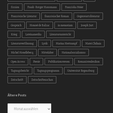
fixxion
Frank-Rutger Hausmann
Franziska Meier
Französische Literatur
französischer Roman
Gegenwartsliteratur
Gespräch
Honoré de Balzac
in memoriam
Joseph Jurt
Krieg
Lateinamerika
Literaturunterricht
Literaturverfilmung
Lyrik
Marina Hertrampf
Matei Chihaia
Michel Houellebecq
Mittelalter
Nationalsozialismus
Open Access
Poesie
Publikationswesen
Romanistenlexikon
Tagungsbericht
Tagungsprogramm
Universität Regensburg
Zeitschrift
Zeitschriftenschau
Ältere Posts
Ältere
Posts