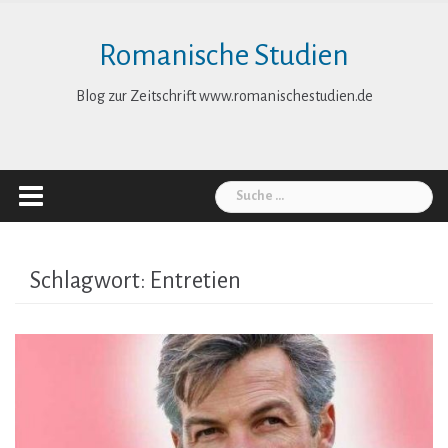
Skip
to
Romanische Studien
content
Blog zur Zeitschrift www.romanischestudien.de
Suche
nach:
Schlagwort:
Entretien