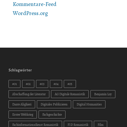
Kommentare-Feed
WordPress.org
Schlagwörter
#01
#02
#03
#04
#05
Abschaffung der Literatur
AG Digitale Romanistik
Benjamin Loy
Dante Alighieri
Digitales Publizieren
Digital Humanities
Erster Weltkrieg
Fachgeschichte
Fachinformationsdienst Romanistik
FID Romanistik
Film