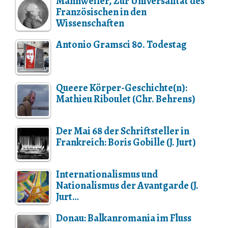
Mannweiler, Zur Universalität des
Französischen in den
Wissenschaften
Antonio Gramsci 80. Todestag
Queere Körper-Geschichte(n):
Mathieu Riboulet (Chr. Behrens)
Der Mai 68 der Schriftsteller in
Frankreich: Boris Gobille (J. Jurt)
Internationalismus und
Nationalismus der Avantgarde (J.
Jurt…
Donau: Balkanromania im Fluss