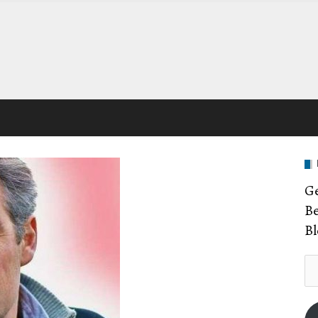
Ge
Be
Bl
E-
Ma
Ad