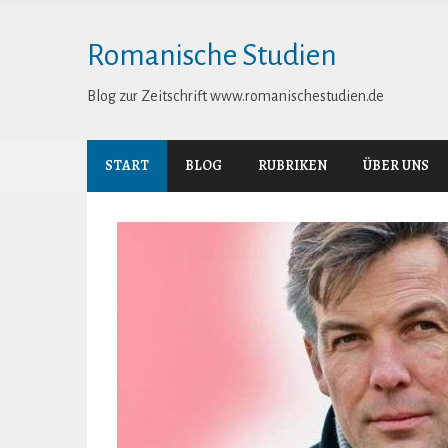
Skip
to
Romanische Studien
content
Blog zur Zeitschrift www.romanischestudien.de
START
BLOG
RUBRIKEN
ÜBER UNS