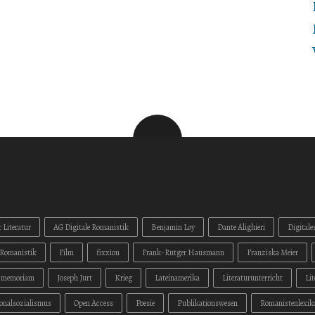
 Literatur
AG Digitale Romanistik
Benjamin Loy
Dante Alighieri
Digitale
Romanistik
Film
fixxion
Frank-Rutger Hausmann
Franziska Meier
n memoriam
Joseph Jurt
Krieg
Lateinamerika
Literaturunterricht
Li
onalsozialismus
Open Access
Poesie
Publikationswesen
Romanistenlexik