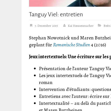
Tanguy Viel: entretien
7. Dezember 2015
Kai Nonnenmacher
Beitr
Stephan Nowotnick und Maren Butzheine
geplant für
Romanische Studien
4 (2016)
Jeux intertextuels: Une écriture sur les 
Présentation de l’auteur Tanguy V
Les jeux intertextuels de Tanguy Vie
roman
Intervention d’étudiants: questions
Entretiens avec l’auteur: écrire su
Intertextualité – au delà du past
et Maren Butzheinen