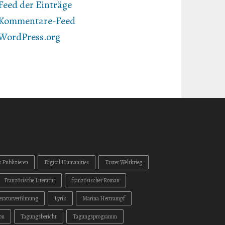
Feed der Einträge
Kommentare-Feed
WordPress.org
s Publizieren
Digital Humanities
Erster Weltkrieg
Französische Literatur
französischer Roman
teraturverfilmung
Lyrik
Marina Hertrampf
on
Tagungsbericht
Tagungsprogramm