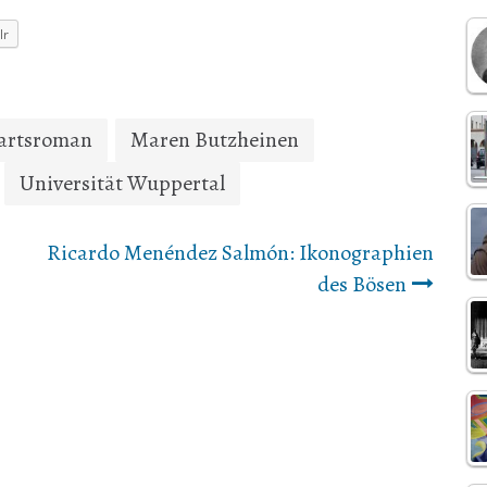
lr
artsroman
Maren Butzheinen
Universität Wuppertal
Ricardo Menéndez Salmón: Ikonographien
des Bösen