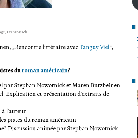
äge
,
Französisch
n, „Rencontre littéraire avec
Tanguy Viel
“,
pistes du
roman américain
?
iel par Stephan Nowotnick et Maren Butzheinen
l: Explication et présentation d’extraits de
 à l’auteur
r les pistes du roman américain
iche? Discussion animée par Stephan Nowotnick