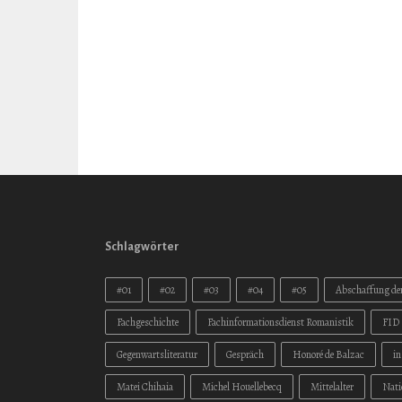
Schlagwörter
#01
#02
#03
#04
#05
Abschaffung der
Fachgeschichte
Fachinformationsdienst Romanistik
FID 
Gegenwartsliteratur
Gespräch
Honoré de Balzac
i
Matei Chihaia
Michel Houellebecq
Mittelalter
Nati